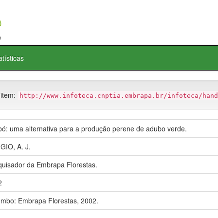
atísticas
 item:
http://www.infoteca.cnptia.embrapa.br/infoteca/hand
ó: uma alternativa para a produção perene de adubo verde.
IO, A. J.
uisador da Embrapa Florestas.
2
mbo: Embrapa Florestas, 2002.