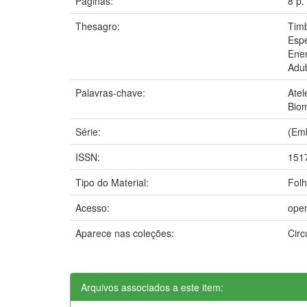
Páginas:
8 p.
Thesagro:
Tim
Espé
Ener
Adu
Palavras-chave:
Atel
Bio
Série:
(Emb
ISSN:
151
Tipo do Material:
Folh
Acesso:
ope
Aparece nas coleções:
Circ
Arquivos associados a este item: