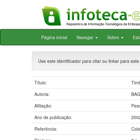
Skip
Página inicial
Navegar
Sobre
Est
navigation
Use este identificador para citar ou linkar para este
Título:
Timb
Autoria:
BAGG
Afiliação:
Pesq
Ano de publicação:
200
Referência:
Colo