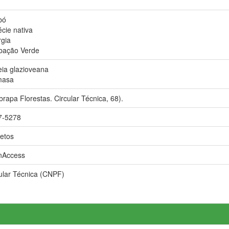
bó
cie nativa
gia
bação Verde
eia glazioveana
masa
rapa Florestas. Circular Técnica, 68).
7-5278
etos
nAccess
ular Técnica (CNPF)