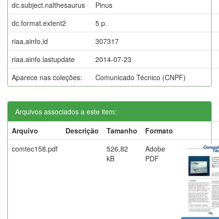
dc.subject.nalthesaurus
Pinus
dc.format.extent2
5 p.
riaa.ainfo.id
307317
riaa.ainfo.lastupdate
2014-07-23
Aparece nas coleções:
Comunicado Técnico (CNPF)
Arquivos associados a este item:
Arquivo
Descrição
Tamanho
Formato
comtec158.pdf
526,82
Adobe
kB
PDF