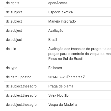
dc.rights
openAccess
dc.subject
Espécie exótica
dc.subject
Manejo integrado
dc.subject
Avaliação
dc.subject
Brasil
dc.title
Avaliação dos impactos do programa d
pragas para o controle da vespa-da-ma
Pinus no Sul do Brasil.
dc.type
Folhetos
dc.date.updated
2014-07-23T11:11:11Z
dc.subject.thesagro
Praga de planta
dc.subject.thesagro
Sirex Noctilio
dc.subject.thesagro
Vespa da Madeira