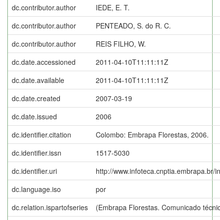
dc.contributor.author
IEDE, E. T.
dc.contributor.author
PENTEADO, S. do R. C.
dc.contributor.author
REIS FILHO, W.
dc.date.accessioned
2011-04-10T11:11:11Z
dc.date.available
2011-04-10T11:11:11Z
dc.date.created
2007-03-19
dc.date.issued
2006
dc.identifier.citation
Colombo: Embrapa Florestas, 2006.
dc.identifier.issn
1517-5030
dc.identifier.uri
http://www.infoteca.cnptia.embrapa.br/
dc.language.iso
por
dc.relation.ispartofseries
(Embrapa Florestas. Comunicado técnic