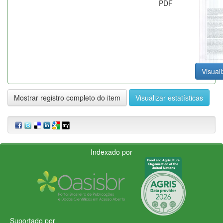
PDF
Visuali
Mostrar registro completo do item
Visualizar estatísticas
Indexado por
Suportado por