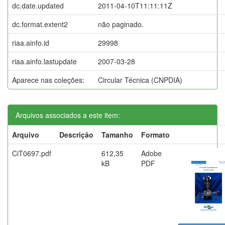
dc.date.updated
2011-04-10T11:11:11Z
dc.format.extent2
não paginado.
riaa.ainfo.id
29998
riaa.ainfo.lastupdate
2007-03-28
Aparece nas coleções:
Circular Técnica (CNPDIA)
Arquivos associados a este item:
Arquivo
Descrição
Tamanho
Formato
CiT0697.pdf
612,35
Adobe
kB
PDF