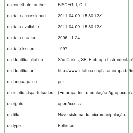
dc.contributor.author
BISCEGLI, C. I.
dc.date.accessioned
2011-04-09T15:30:12Z
dc.date.available
2011-04-09T15:30:12Z
dc.date.created
2006-11-24
dc.date.issued
1997
dc.identifier.citation
São Carlos, SP: Embrapa Instrumentaç
dc.identifier.uri
http://www.infoteca.cnptia.embrapa.br/
dc.language.iso
por
dc.relation.ispartofseries
(Embrapa Instrumentação Agropecuária. 
dc.rights
openAccess
dc.title
Novo sistema de micromanipulação.
dc.type
Folhetos