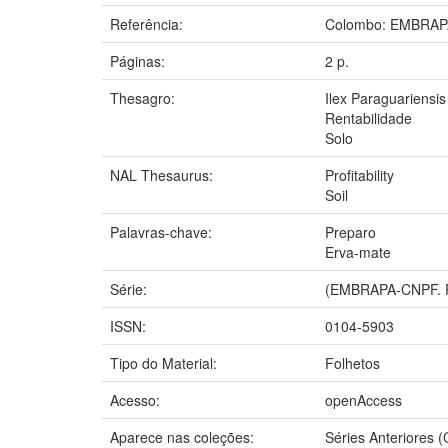
Referência:
Colombo: EMBRAP
Páginas:
2 p.
Thesagro:
Ilex Paraguariensis
Rentabilidade
Solo
NAL Thesaurus:
Profitability
Soil
Palavras-chave:
Preparo
Erva-mate
Série:
(EMBRAPA-CNPF. P
ISSN:
0104-5903
Tipo do Material:
Folhetos
Acesso:
openAccess
Aparece nas coleções:
Séries Anteriores 