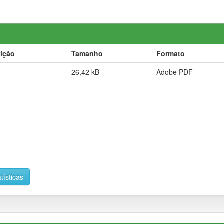
ição
Tamanho
Formato
26,42 kB
Adobe PDF
tísticas