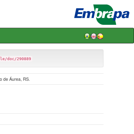
le/doc/290889
io de Áurea, RS.