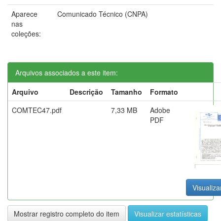
Aparece
Comunicado Técnico (CNPA)
nas
coleções:
Arquivos associados a este item:
Arquivo
Descrição
Tamanho
Formato
COMTEC47.pdf
7,33 MB
Adobe
PDF
Visualiza
Mostrar registro completo do item
Visualizar estatísticas