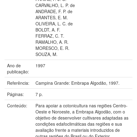
CARVALHO, L. P. de
ANDRADE, F. P. de
ARANTES, E. M.
OLIVEIRA, L. C. de
BOLDT, A. F.
FERRAZ, C. T.
RAMALHO, A. R.
MORESCO, E. R.
SOUZA, M.
Ano de
1997
publicação:
Referência:
Campina Grande: Embrapa Algodão, 1997.
Páginas:
7 p.
Conteúdo:
Para apoiar a cotonicultura nas regiões Centro-
Oeste e Noroeste, a Embrapa Algodão, com o
objetivo de desenvolver cultivares adaptadas as
condições edafoclimáticas das regiões e sua
avaliação frente a materiais introduzidos de
outras regiões do Brasil ou do Exterior.