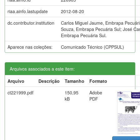
riaa.ainfo.lastupdate
2012-08-20
dc.contributor.institution
Carlos Miguel Jaume, Embrapa Pecuária
Souza, Embrapa Pecuária Sul; José Ca
Embrapa Pecuária Sul.
Aparece nas coleções:
Comunicado Técnico (CPPSUL)
Arquivos associados a este item:
Arquivo
Descrição
Tamanho
Formato
ct221999.pdf
150,95
Adobe
kB
PDF