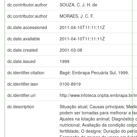
dc.contributor.author
SOUZA, C. J. H. de
dc.contributor.author
MORAES, J. C. F.
dc.date.accessioned
2011-04-10T11:11:11Z
dc.date.available
2011-04-10T11:11:11Z
dc.date.created
2001-03-08
dc.date.issued
1999
dc.identifier.citation
Bagé: Embrapa Pecuária Sul, 1999.
dc.identifier.issn
0100-8919
dc.identifier.uri
http://www.infoteca.cnptia.embrapa.br/
dc.description
Situação atual; Causas principais; Med
podem ser tomadas para melhorar a tax
Ajustes na lotação animal; Diagnóstico
nutricional; Avaliação da condição corp
fertilidade; O designe; Duração do per
Formação de grupos de vacas em função