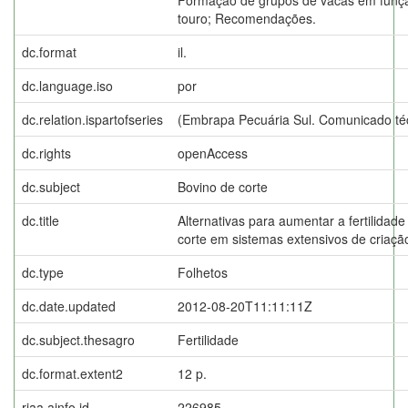
touro; Recomendações.
dc.format
il.
dc.language.iso
por
dc.relation.ispartofseries
(Embrapa Pecuária Sul. Comunicado téc
dc.rights
openAccess
dc.subject
Bovino de corte
dc.title
Alternativas para aumentar a fertilidad
corte em sistemas extensivos de criaçã
dc.type
Folhetos
dc.date.updated
2012-08-20T11:11:11Z
dc.subject.thesagro
Fertilidade
dc.format.extent2
12 p.
riaa.ainfo.id
226985