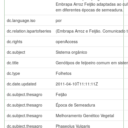
Embrapa Arroz Feijão adaptadas ao cul
em diferentes épocas de semeadura.
dc.language.iso
por
dc.relation.ispartofseries
(Embrapa Arroz e Feijão. Comunicado té
dc.rights
openAccess
dc.subject
Sistema orgânico
dc.title
Genótipos de feijoeiro comum em siste
dc.type
Folhetos
dc.date.updated
2011-04-10T11:11:11Z
dc.subject.thesagro
Feijão
dc.subject.thesagro
Época de Semeadura
dc.subject.thesagro
Melhoramento Genético Vegetal
dc.subject.thesagro
Phaseolus Vulgaris