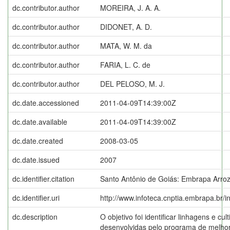
dc.contributor.author
MOREIRA, J. A. A.
dc.contributor.author
DIDONET, A. D.
dc.contributor.author
MATA, W. M. da
dc.contributor.author
FARIA, L. C. de
dc.contributor.author
DEL PELOSO, M. J.
dc.date.accessioned
2011-04-09T14:39:00Z
dc.date.available
2011-04-09T14:39:00Z
dc.date.created
2008-03-05
dc.date.issued
2007
dc.identifier.citation
Santo Antônio de Goiás: Embrapa Arroz
dc.identifier.uri
http://www.infoteca.cnptia.embrapa.br/
dc.description
O objetivo foi identificar linhagens e cu
desenvolvidas pelo programa de melho