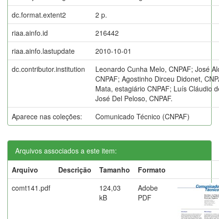
dc.format.extent2
2 p.
riaa.ainfo.id
216442
riaa.ainfo.lastupdate
2010-10-01
dc.contributor.institution
Leonardo Cunha Melo, CNPAF; José Aloí
CNPAF; Agostinho Dirceu Didonet, CN
Mata, estagiário CNPAF; Luís Cláudio 
José Del Peloso, CNPAF.
Aparece nas coleções:
Comunicado Técnico (CNPAF)
Arquivos associados a este item:
Arquivo
Descrição
Tamanho
Formato
comt141.pdf
124,03
Adobe
kB
PDF