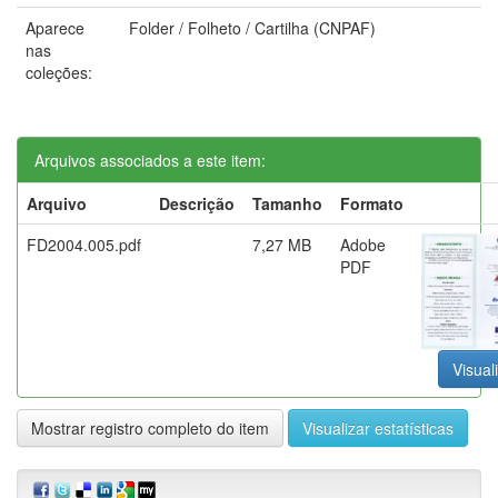
Aparece
Folder / Folheto / Cartilha (CNPAF)
nas
coleções:
Arquivos associados a este item:
Arquivo
Descrição
Tamanho
Formato
FD2004.005.pdf
7,27 MB
Adobe
PDF
Visual
Mostrar registro completo do item
Visualizar estatísticas