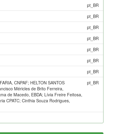
pt_BR
pt_BR
pt_BR
pt_BR
pt_BR
pt_BR
pt_BR
 DE FARIA, CNPAF; HELTON SANTOS
pt_BR
o Méricles de Brito Ferreira,
ama de Macedo, EBDA; Lívia Freire Feitosa,
iária CPATC; Cinthia Souza Rodrigues,