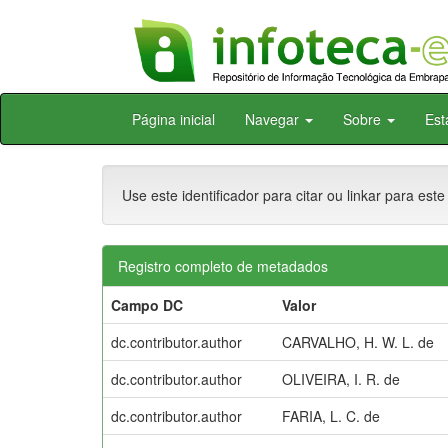
Skip
Página inicial
Navegar
Sobre
Est
navigation
Use este identificador para citar ou linkar para este
Registro completo de metadados
Campo DC
Valor
dc.contributor.author
CARVALHO, H. W. L. de
dc.contributor.author
OLIVEIRA, I. R. de
dc.contributor.author
FARIA, L. C. de