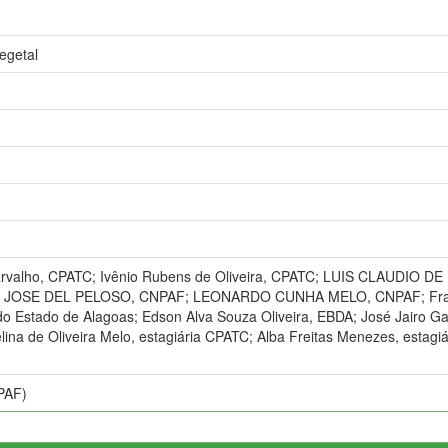
egetal
arvalho, CPATC; Ivênio Rubens de Oliveira, CPATC; LUIS CLAUDIO
JOSE DEL PELOSO, CNPAF; LEONARDO CUNHA MELO, CNPAF; Francisc
 do Estado de Alagoas; Edson Alva Souza Oliveira, EBDA; José Jairo G
elina de Oliveira Melo, estagiária CPATC; Alba Freitas Menezes, estag
PAF)