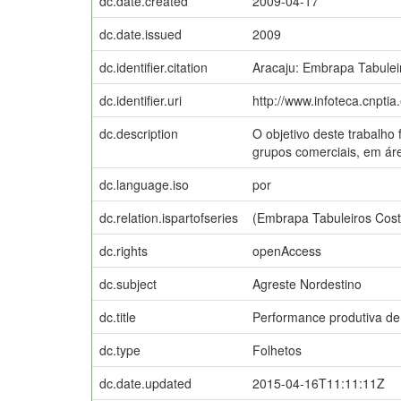
dc.date.created
2009-04-17
dc.date.issued
2009
dc.identifier.citation
Aracaju: Embrapa Tabuleir
dc.identifier.uri
http://www.infoteca.cnpti
dc.description
O objetivo deste trabalho
grupos comerciais, em ár
dc.language.iso
por
dc.relation.ispartofseries
(Embrapa Tabuleiros Cost
dc.rights
openAccess
dc.subject
Agreste Nordestino
dc.title
Performance produtiva de 
dc.type
Folhetos
dc.date.updated
2015-04-16T11:11:11Z