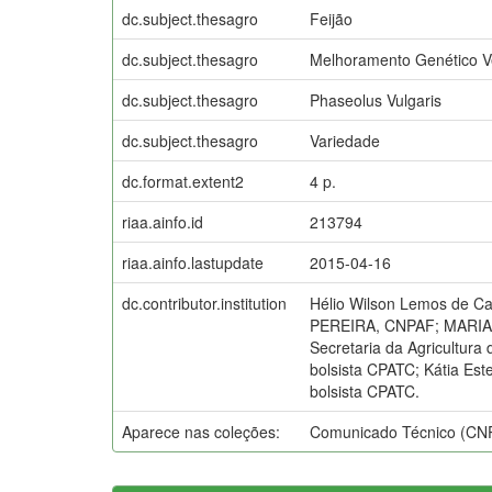
dc.subject.thesagro
Feijão
dc.subject.thesagro
Melhoramento Genético V
dc.subject.thesagro
Phaseolus Vulgaris
dc.subject.thesagro
Variedade
dc.format.extent2
4 p.
riaa.ainfo.id
213794
riaa.ainfo.lastupdate
2015-04-16
dc.contributor.institution
Hélio Wilson Lemos de C
PEREIRA, CNPAF; MARIA 
Secretaria da Agricultura
bolsista CPATC; Kátia Est
bolsista CPATC.
Aparece nas coleções:
Comunicado Técnico (CN