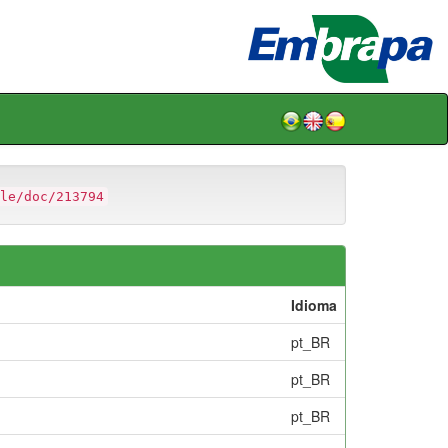
le/doc/213794
Idioma
pt_BR
pt_BR
pt_BR