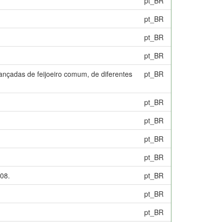
pt_BR
pt_BR
pt_BR
pt_BR
ançadas de feijoeiro comum, de diferentes
pt_BR
pt_BR
pt_BR
pt_BR
pt_BR
008.
pt_BR
pt_BR
pt_BR