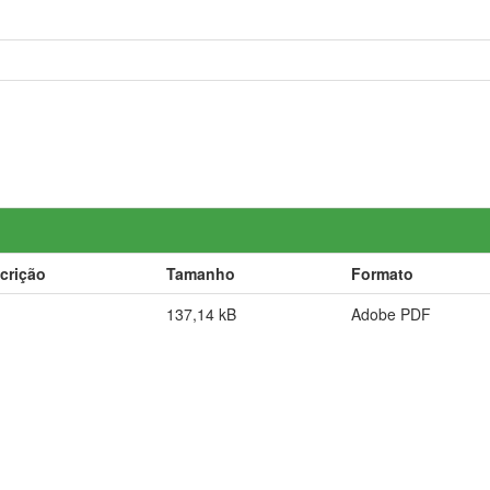
crição
Tamanho
Formato
137,14 kB
Adobe PDF