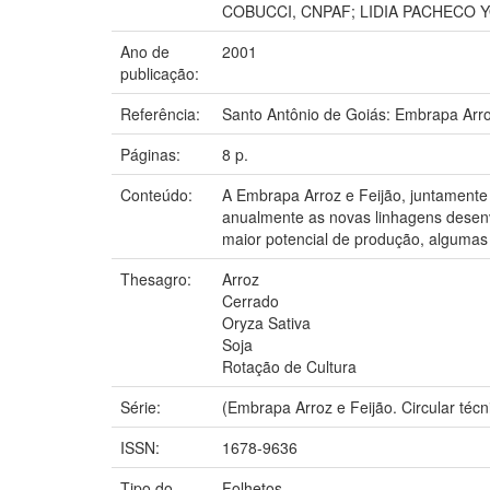
COBUCCI, CNPAF; LIDIA PACHECO 
Ano de
2001
publicação:
Referência:
Santo Antônio de Goiás: Embrapa Arro
Páginas:
8 p.
Conteúdo:
A Embrapa Arroz e Feijão, juntamente 
anualmente as novas linhagens desenv
maior potencial de produção, algumas
Thesagro:
Arroz
Cerrado
Oryza Sativa
Soja
Rotação de Cultura
Série:
(Embrapa Arroz e Feijão. Circular técni
ISSN:
1678-9636
Tipo do
Folhetos