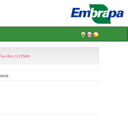
le/doc/172569
icos.