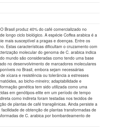
. O Brasil produz 40% do café comercializado no
 longo ciclo biológico. A espécie Coffea arabica é a
e mais susceptível a pragas e doenças. Entre os
o. Estas características dificultam o cruzamento com
cterização molecular do genoma de C. arabica indica
res do mundo são consideradas como tendo uma base
ilizado no desenvolvimento de marcadores moleculares
poníveis no Brasil, embora sejam necessárias
e xícara e resistência ou tolerância a estresses
matóides, ao bicho-mineiro; adaptabilidade e
nsformação genética tem sido utilizada como uma
uzidas em genótipos-elite em um período de tempo
direta como indireta foram testadas nos tecidos de
ção de plantas de café transgênicas. Ainda persiste a
 facilidade de obtenção de plantas transformadas de
ansformadas de C. arabica por bombardeamento de