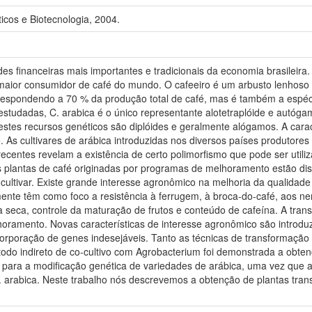
cos e Biotecnologia, 2004.
es financeiras mais importantes e tradicionais da economia brasileira
aior consumidor de café do mundo. O cafeeiro é um arbusto lenhoso de
espondendo a 70 % da produção total de café, mas é também a espéci
studadas, C. arabica é o único representante alotetraplóide e autógam
estes recursos genéticos são diplóides e geralmente alógamos. A cara
. As cultivares de arábica introduzidas nos diversos países produto
s recentes revelam a existência de certo polimorfismo que pode ser ut
s plantas de café originadas por programas de melhoramento estão dis
ltivar. Existe grande interesse agronômico na melhoria da qualidade d
lmente têm como foco a resistência à ferrugem, à broca-do-café, aos ne
à seca, controle da maturação de frutos e conteúdo de cafeína. A tra
lhoramento. Novas características de interesse agronômico são introd
orporação de genes indesejáveis. Tanto as técnicas de transformação 
todo indireto de co-cultivo com Agrobacterium foi demonstrada a obten
 para a modificação genética de variedades de arábica, uma vez que a
 arabica. Neste trabalho nós descrevemos a obtenção de plantas tr