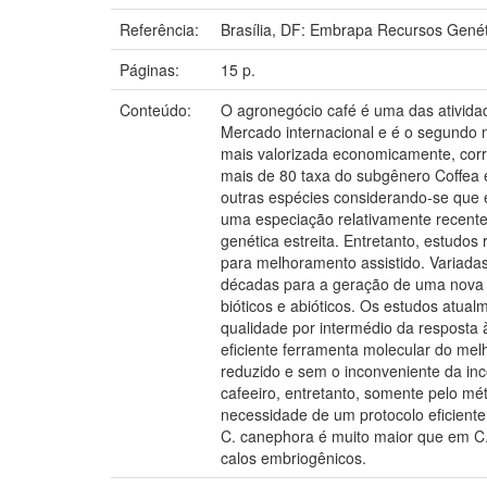
Referência:
Brasília, DF: Embrapa Recursos Genéti
Páginas:
15 p.
Conteúdo:
O agronegócio café é uma das atividad
Mercado internacional e é o segundo m
mais valorizada economicamente, corr
mais de 80 taxa do subgênero Coffea e
outras espécies considerando-se que 
uma especiação relativamente recente
genética estreita. Entretanto, estudo
para melhoramento assistido. Variada
décadas para a geração de uma nova cu
bióticos e abióticos. Os estudos atua
qualidade por intermédio da resposta 
eficiente ferramenta molecular do me
reduzido e sem o inconveniente da inc
cafeeiro, entretanto, somente pelo mé
necessidade de um protocolo eficiente
C. canephora é muito maior que em C.
calos embriogênicos.