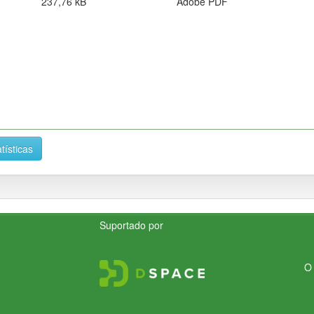
237,76 kB
Adobe PDF
tísticas
Suportado por
O 