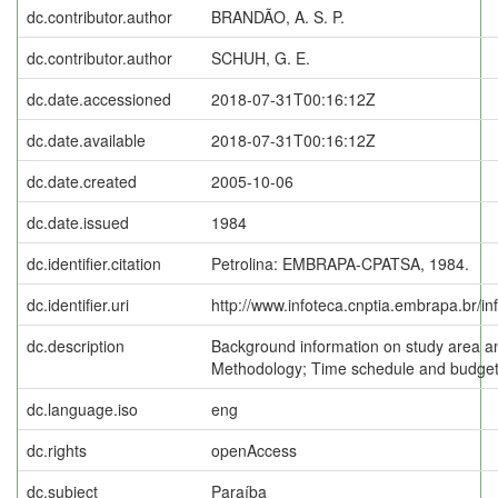
dc.contributor.author
BRANDÃO, A. S. P.
dc.contributor.author
SCHUH, G. E.
dc.date.accessioned
2018-07-31T00:16:12Z
dc.date.available
2018-07-31T00:16:12Z
dc.date.created
2005-10-06
dc.date.issued
1984
dc.identifier.citation
Petrolina: EMBRAPA-CPATSA, 1984.
dc.identifier.uri
http://www.infoteca.cnptia.embrapa.br/i
dc.description
Background information on study area an
Methodology; Time schedule and budget
dc.language.iso
eng
dc.rights
openAccess
dc.subject
Paraíba