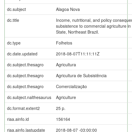
dc.subject
Alagoa Nova
dc.title
Income, nutritional, and policy conseque
subsistence to commercial agriculture i
State, Northeast Brazil.
dc.type
Folhetos
dc.date.updated
2018-08-07T11:11:11Z
dc.subject.thesagro
Agricultura
dc.subject.thesagro
Agricultura de Subsistência
dc.subject.thesagro
Comercialização
dc.subject.nalthesaurus
Agriculture
dc.format.extent2
25 p.
riaa.ainfo.id
156164
riaa.ainfo.lastupdate
2018-08-07 -03:00:00