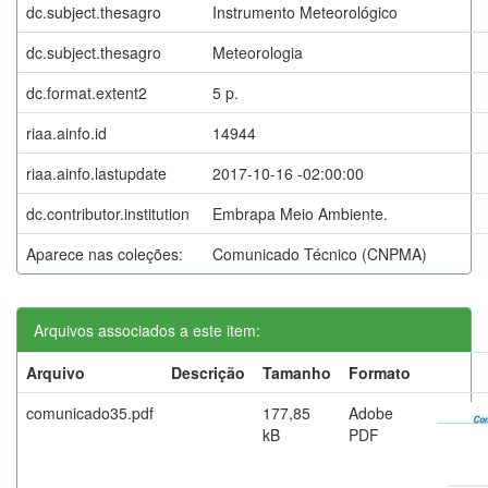
dc.subject.thesagro
Instrumento Meteorológico
dc.subject.thesagro
Meteorologia
dc.format.extent2
5 p.
riaa.ainfo.id
14944
riaa.ainfo.lastupdate
2017-10-16 -02:00:00
dc.contributor.institution
Embrapa Meio Ambiente.
Aparece nas coleções:
Comunicado Técnico (CNPMA)
Arquivos associados a este item:
Arquivo
Descrição
Tamanho
Formato
comunicado35.pdf
177,85
Adobe
kB
PDF