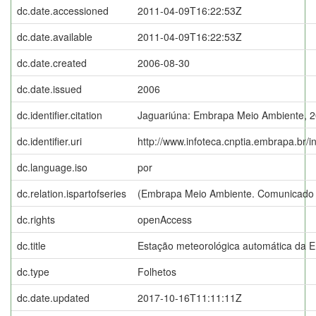
dc.date.accessioned
2011-04-09T16:22:53Z
dc.date.available
2011-04-09T16:22:53Z
dc.date.created
2006-08-30
dc.date.issued
2006
dc.identifier.citation
Jaguariúna: Embrapa Meio Ambiente, 2
dc.identifier.uri
http://www.infoteca.cnptia.embrapa.br/
dc.language.iso
por
dc.relation.ispartofseries
(Embrapa Meio Ambiente. Comunicado T
dc.rights
openAccess
dc.title
Estação meteorológica automática da 
dc.type
Folhetos
dc.date.updated
2017-10-16T11:11:11Z