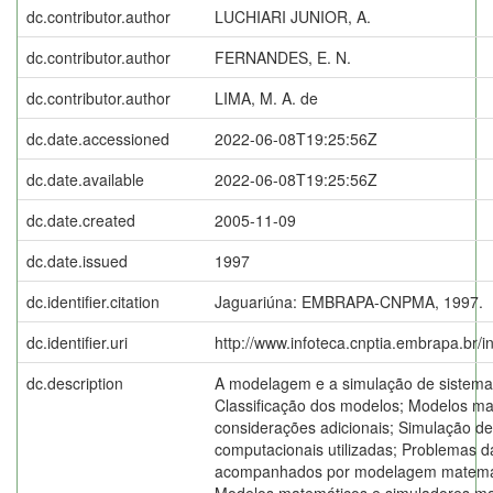
dc.contributor.author
LUCHIARI JUNIOR, A.
dc.contributor.author
FERNANDES, E. N.
dc.contributor.author
LIMA, M. A. de
dc.date.accessioned
2022-06-08T19:25:56Z
dc.date.available
2022-06-08T19:25:56Z
dc.date.created
2005-11-09
dc.date.issued
1997
dc.identifier.citation
Jaguariúna: EMBRAPA-CNPMA, 1997.
dc.identifier.uri
http://www.infoteca.cnptia.embrapa.br/
dc.description
A modelagem e a simulação de sistema
Classificação dos modelos; Modelos ma
considerações adicionais; Simulação d
computacionais utilizadas; Problemas 
acompanhados por modelagem matemát
Modelos matemáticos e simuladores mais