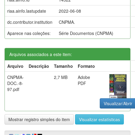
riaa.ainfo.lastupdate
2022-06-08
dc.contributor.institution
CNPMA.
Aparece nas coleções:
Série Documentos (CNPMA)
Arquivos associados a este item:
Arquivo
Descrição
Tamanho
Formato
CNPMA-
2,7 MB
Adobe
DOC.-8-
PDF
97.pdf
Visualizar/Abrir
Mostrar registro simples do item
Visualizar estatísticas