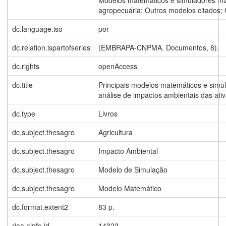
agropecuária; Outros modelos citados; 
dc.language.iso
por
dc.relation.ispartofseries
(EMBRAPA-CNPMA. Documentos, 8).
dc.rights
openAccess
dc.title
Principais modelos matemáticos e simul
análise de impactos ambientais das ativ
dc.type
Livros
dc.subject.thesagro
Agricultura
dc.subject.thesagro
Impacto Ambiental
dc.subject.thesagro
Modelo de Simulação
dc.subject.thesagro
Modelo Matemático
dc.format.extent2
83 p.
riaa.ainfo.id
14322