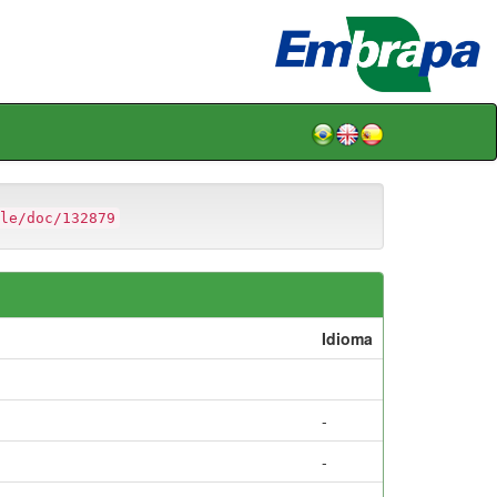
le/doc/132879
Idioma
-
-