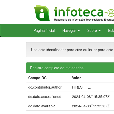
Skip
Página inicial
Navegar
Sobre
Est
navigation
Use este identificador para citar ou linkar para este
Registro completo de metadados
Campo DC
Valor
dc.contributor.author
PIRES, I. E.
dc.date.accessioned
2024-04-08T15:35:07Z
dc.date.available
2024-04-08T15:35:07Z