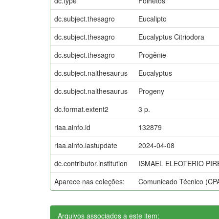
dc.type
Folhetos
dc.subject.thesagro
Eucalipto
dc.subject.thesagro
Eucalyptus Citriodora
dc.subject.thesagro
Progênie
dc.subject.nalthesaurus
Eucalyptus
dc.subject.nalthesaurus
Progeny
dc.format.extent2
3 p.
riaa.ainfo.id
132879
riaa.ainfo.lastupdate
2024-04-08
dc.contributor.institution
ISMAEL ELEOTERIO PIR
Aparece nas coleções:
Comunicado Técnico (CP
Arquivos associados a este item: