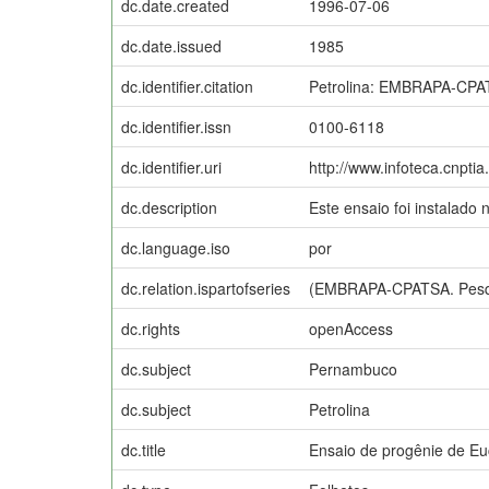
dc.date.created
1996-07-06
dc.date.issued
1985
dc.identifier.citation
Petrolina: EMBRAPA-CPA
dc.identifier.issn
0100-6118
dc.identifier.uri
http://www.infoteca.cnpti
dc.description
Este ensaio foi instalad
dc.language.iso
por
dc.relation.ispartofseries
(EMBRAPA-CPATSA. Pesqu
dc.rights
openAccess
dc.subject
Pernambuco
dc.subject
Petrolina
dc.title
Ensaio de progênie de Euc