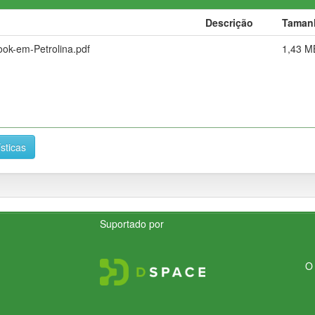
Descrição
Taman
ook-em-Petrolina.pdf
1,43 M
ísticas
Suportado por
O 