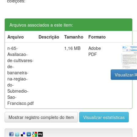
coleções:
Arquivos associados a este item:
Arquivo
Descrição
Tamanho
Formato
n-65-
1,16 MB
Adobe
Avaliacao-
PDF
de-cultivares-
de-
bananeira-
Visualizar/A
na-regiao-
do-
Submedio-
Sao-
Francisco.pdf
Mostrar registro completo do item
Visualizar estatísticas