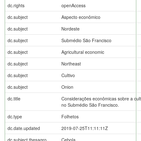
dc.rights
openAccess
dc.subject
Aspecto econômico
dc.subject
Nordeste
dc.subject
Submédio São Francisco
dc.subject
Agricultural economic
dc.subject
Northeast
dc.subject
Cultivo
dc.subject
Onion
dc.title
Considerações econômicas sobre a cultu
no Submédio São Francisco.
dc.type
Folhetos
dc.date.updated
2019-07-25T11:11:11Z
dc.subject.thesagro
Cebola