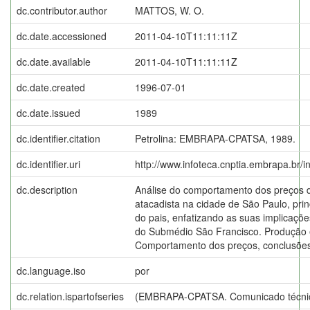
dc.contributor.author
MATTOS, W. O.
dc.date.accessioned
2011-04-10T11:11:11Z
dc.date.available
2011-04-10T11:11:11Z
dc.date.created
1996-07-01
dc.date.issued
1989
dc.identifier.citation
Petrolina: EMBRAPA-CPATSA, 1989.
dc.identifier.uri
http://www.infoteca.cnptia.embrapa.br/
dc.description
Análise do comportamento dos preços 
atacadista na cidade de São Paulo, pri
do pais, enfatizando as suas implicaçõe
do Submédio São Francisco. Produção 
Comportamento dos preços, conclusões 
dc.language.iso
por
dc.relation.ispartofseries
(EMBRAPA-CPATSA. Comunicado técnic