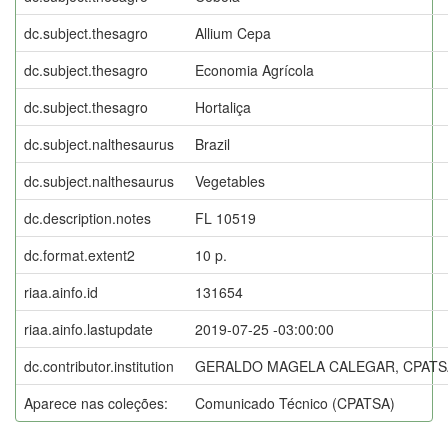
dc.subject.thesagro
Allium Cepa
dc.subject.thesagro
Economia Agrícola
dc.subject.thesagro
Hortaliça
dc.subject.nalthesaurus
Brazil
dc.subject.nalthesaurus
Vegetables
dc.description.notes
FL 10519
dc.format.extent2
10 p.
riaa.ainfo.id
131654
riaa.ainfo.lastupdate
2019-07-25 -03:00:00
dc.contributor.institution
GERALDO MAGELA CALEGAR, CPATS
Aparece nas coleções:
Comunicado Técnico (CPATSA)