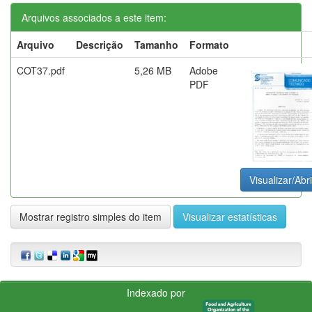
Arquivos associados a este item:
Arquivo
Descrição
Tamanho
Formato
COT37.pdf
5,26 MB
Adobe
PDF
Visualizar/Abri
Mostrar registro simples do item
Visualizar estatísticas
Indexado por