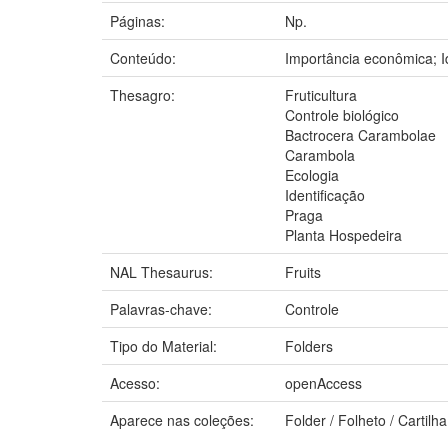
Páginas:
Np.
Conteúdo:
Importância econômica; I
Thesagro:
Fruticultura
Controle biológico
Bactrocera Carambolae
Carambola
Ecologia
Identificação
Praga
Planta Hospedeira
NAL Thesaurus:
Fruits
Palavras-chave:
Controle
Tipo do Material:
Folders
Acesso:
openAccess
Aparece nas coleções:
Folder / Folheto / Cartil