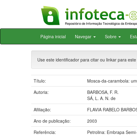
Skip
Página inicial
Navegar
Sobre
Est
navigation
Use este identificador para citar ou linkar para este
Título:
Mosca-da-carambola: uma 
Autoria:
BARBOSA, F. R.
SÁ, L. A. N. de
Afiliação:
FLAVIA RABELO BARBOS
Ano de publicação:
2003
Referência:
Petrolina: Embrapa Semi-