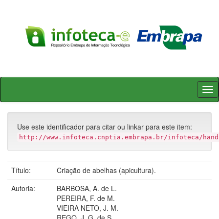
Skip
navigation
Use este identificador para citar ou linkar para este item:
http://www.infoteca.cnptia.embrapa.br/infoteca/hand
Título:
Criação de abelhas (apicultura).
Autoria:
BARBOSA, A. de L.
PEREIRA, F. de M.
VIEIRA NETO, J. M.
REGO, J. G. de S.