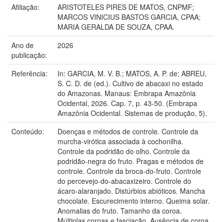
Afiliação:
ARISTOTELES PIRES DE MATOS, CNPMF;
MARCOS VINICIUS BASTOS GARCIA, CPAA;
MARIA GERALDA DE SOUZA, CPAA.
Ano de
2026
publicação:
Referência:
In: GARCIA, M. V. B.; MATOS, A. P. de; ABREU,
S. C. D. de (ed.). Cultivo de abacaxi no estado
do Amazonas. Manaus: Embrapa Amazônia
Ocidental, 2026. Cap. 7, p. 43-50. (Embrapa
Amazônia Ocidental. Sistemas de produção, 5).
Conteúdo:
Doenças e métodos de controle. Controle da
murcha-virótica associada à cochonilha.
Controle da podridão do olho. Controle da
podridão-negra do fruto. Pragas e métodos de
controle. Controle da broca-do-fruto. Controle
do percevejo-do-abacaxizeiro. Controle do
ácaro-alaranjado. Distúrbios abióticos. Mancha
chocolate. Escurecimento interno. Queima solar.
Anomalias do fruto. Tamanho da coroa.
Múltiplas coroas e fasciação. Ausência de coroa.