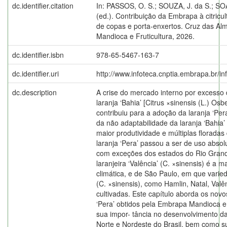
dc.identifier.citation
In: PASSOS, O. S.; SOUZA, J. da S.; S
(ed.). Contribuição da Embrapa à citricul
de copas e porta-enxertos. Cruz das A
Mandioca e Fruticultura, 2026.
dc.identifier.isbn
978-65-5467-163-7
dc.identifier.uri
http://www.infoteca.cnptia.embrapa.br/i
dc.description
A crise do mercado interno por excesso d
laranja ‘Bahia’ [Citrus ×sinensis (L.) O
contribuiu para a adoção da laranja ‘Per
da não adaptabilidade da laranja ‘Bahia’
maior produtividade e múltiplas floradas
laranja ‘Pera’ passou a ser de uso absolu
com exceções dos estados do Rio Grand
laranjeira ‘Valência’ (C. ×sinensis) é a m
climática, e de São Paulo, em que varie
(C. ×sinensis), como Hamlin, Natal, Valên
cultivadas. Este capítulo aborda os novo
‘Pera’ obtidos pela Embrapa Mandioca e 
sua impor- tância no desenvolvimento da 
Norte e Nordeste do Brasil, bem como s