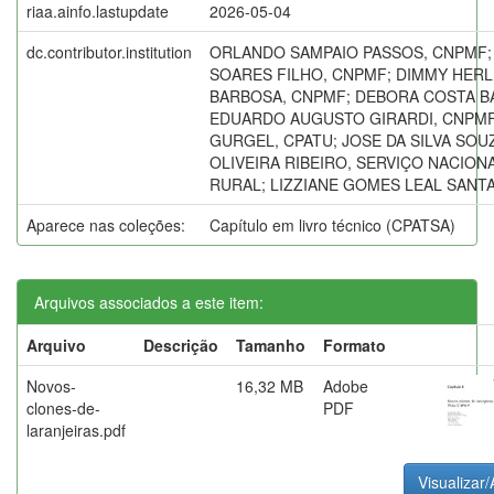
riaa.ainfo.lastupdate
2026-05-04
dc.contributor.institution
ORLANDO SAMPAIO PASSOS, CNPMF;
SOARES FILHO, CNPMF; DIMMY HERL
BARBOSA, CNPMF; DEBORA COSTA BA
EDUARDO AUGUSTO GIRARDI, CNPMF;
GURGEL, CPATU; JOSE DA SILVA SOU
OLIVEIRA RIBEIRO, SERVIÇO NACIO
RURAL; LIZZIANE GOMES LEAL SANT
Aparece nas coleções:
Capítulo em livro técnico (CPATSA)
Arquivos associados a este item:
Arquivo
Descrição
Tamanho
Formato
Novos-
16,32 MB
Adobe
clones-de-
PDF
laranjeiras.pdf
Visualizar/