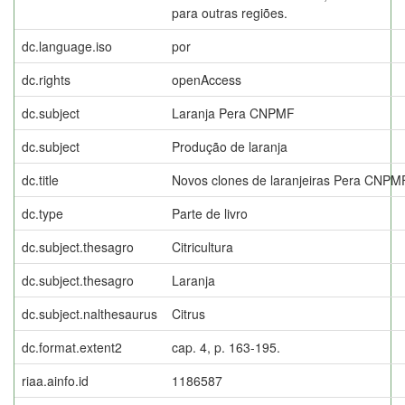
para outras regiões.
dc.language.iso
por
dc.rights
openAccess
dc.subject
Laranja Pera CNPMF
dc.subject
Produção de laranja
dc.title
Novos clones de laranjeiras Pera CNPM
dc.type
Parte de livro
dc.subject.thesagro
Citricultura
dc.subject.thesagro
Laranja
dc.subject.nalthesaurus
Citrus
dc.format.extent2
cap. 4, p. 163-195.
riaa.ainfo.id
1186587