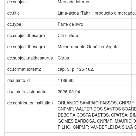
dc.subject
Mercado interno
dc.title
Lima-ácida ‘Tahiti’: produção e mercado.
dc.type
Parte de livro
dc.subject.thesagro
Citricultura
dc.subject.thesagro
Melhoramento Genético Vegetal
dc.subject.nalthesaurus
Citrus
dc.format.extent2
cap. 3, p. 125-162.
riaa.ainfo.id
1186585
riaa.ainfo.lastupdate
2026-05-04
dc.contributor.institution
ORLANDO SAMPAIO PASSOS, CNPMF; 
CNPMF; WALTER DOS SANTOS SOARE
DEBORA COSTA BASTOS, CPATSA; DI
GOMES BARBOSA, CNPMF; MAURICI
FILHO, CNPMF; VANDERLEI DA SILVA