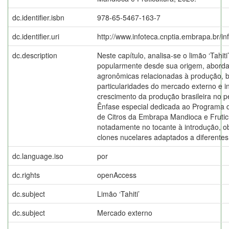
dc.identifier.isbn
978-65-5467-163-7
dc.identifier.uri
http://www.infoteca.cnptia.embrapa.br/i
dc.description
Neste capítulo, analisa-se o limão ‘Tahit
popularmente desde sua origem, aborda-
agronômicas relacionadas à produção,
particularidades do mercado externo e i
crescimento da produção brasileira no p
Ênfase especial dedicada ao Programa
de Citros da Embrapa Mandioca e Frutic
notadamente no tocante à introdução, o
clones nucelares adaptados a diferente
dc.language.iso
por
dc.rights
openAccess
dc.subject
Limão ‘Tahiti’
dc.subject
Mercado externo