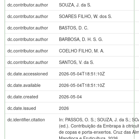
dc.contributor.author
SOUZA, J. da S.
dc.contributor.author
SOARES FILHO, W. dos S.
dc.contributor.author
BASTOS, D. C.
dc.contributor.author
BARBOSA, D. H. S. G.
dc.contributor.author
COELHO FILHO, M. A.
dc.contributor.author
SANTOS, V. da S.
dc.date.accessioned
2026-05-04T18:51:10Z
dc.date.available
2026-05-04T18:51:10Z
dc.date.created
2026-05-04
dc.date.issued
2026
dc.identifier.citation
In: PASSOS, O. S.; SOUZA, J. da S.; S
(ed.). Contribuição da Embrapa à citricul
de copas e porta-enxertos. Cruz das A
Mandioca e Fruticultura, 2026.