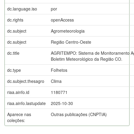
dc.language.iso
por
dc.rights
openAccess
dc.subject
Agrometeorologia
dc.subject
Região Centro-Oeste
dc.title
AGRITEMPO: Sistema de Monitoramento Ag
Boletim Meteorológico da Região CO.
dc.type
Folhetos
dc.subject.thesagro
Clima
riaa.ainfo.id
1180771
riaa.ainfo.lastupdate
2025-10-30
Aparece nas
Outras publicações (CNPTIA)
coleções: