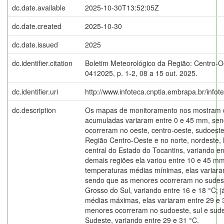
dc.date.available
2025-10-30T13:52:05Z
dc.date.created
2025-10-30
dc.date.issued
2025
dc.identifier.citation
Boletim Meteorológico da Região: Centro-O
0412025, p. 1-2, 08 a 15 out. 2025.
dc.identifier.uri
http://www.infoteca.cnptia.embrapa.br/info
dc.description
Os mapas de monitoramento nos mostram q
acumuladas variaram entre 0 e 45 mm, se
ocorreram no oeste, centro-oeste, sudoeste
Região Centro-Oeste e no norte, nordeste, l
central do Estado do Tocantins, variando e
demais regiões ela variou entre 10 e 45 m
temperaturas médias mínimas, elas variara
sendo que as menores ocorreram no sudes
Grosso do Sul, variando entre 16 e 18 °C; 
médias máximas, elas variaram entre 29 e 
menores ocorreram no sudoeste, sul e sud
Sudeste, variando entre 29 e 31 °C.