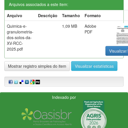
Arquivos associados a este item:
Arquivo
Descrição
Tamanho
Formato
Quimica-e-
1,09 MB
Adobe
granulometria-
PDF
dos-solos-da-
XV-RCC-
2025.pdf
Visualizar/
Mostrar registro simples do item
Visualizar estatísticas
Indexado por