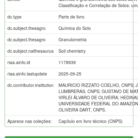
Classificação e Correlação de Solos: u
dc.type
Parte de livro
dc.subject.thesagro
Química do Solo
dc.subject.thesagro
Granulometria
dc.subject.nalthesaurus
Soil chemistry
riaa.ainfo.id
1178939
riaa.ainfo.lastupdate
2025-09-25
dc.contributor.institution
MAURICIO RIZZATO COELHO, CNPS; 
LUMBRERAS, CNPS; GUSTAVO DE MA
VIRLEI ÁLVARO DE OLIVEIRA; HEDINA
UNIVERSIDADE FEDERAL DO AMAZON
OLIVEIRA DART, CNPS.
Aparece nas coleções:
Capítulo em livro técnico (CNPS)