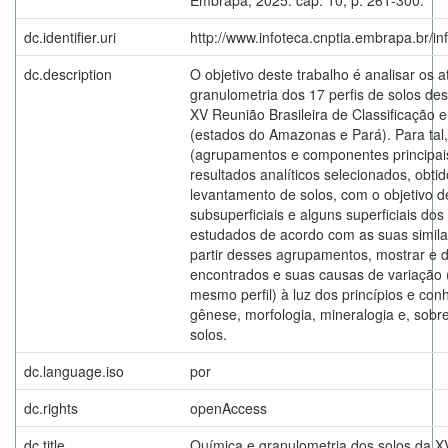
dc.identifier.uri
http://www.infoteca.cnptia.embrapa.br/i
dc.description
O objetivo deste trabalho é analisar os a
granulometria dos 17 perfis de solos des
XV Reunião Brasileira de Classificação 
(estados do Amazonas e Pará). Para tal,
(agrupamentos e componentes principais
resultados analíticos selecionados, obtid
levantamento de solos, com o objetivo d
subsuperficiais e alguns superficiais dos
estudados de acordo com as suas similar
partir desses agrupamentos, mostrar e di
encontrados e suas causas de variação (
mesmo perfil) à luz dos princípios e co
gênese, morfologia, mineralogia e, sobre
solos.
dc.language.iso
por
dc.rights
openAccess
dc.title
Química e granulometria dos solos da XV