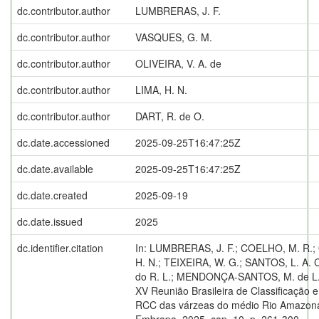
dc.contributor.author
LUMBRERAS, J. F.
dc.contributor.author
VASQUES, G. M.
dc.contributor.author
OLIVEIRA, V. A. de
dc.contributor.author
LIMA, H. N.
dc.contributor.author
DART, R. de O.
dc.date.accessioned
2025-09-25T16:47:25Z
dc.date.available
2025-09-25T16:47:25Z
dc.date.created
2025-09-19
dc.date.issued
2025
dc.identifier.citation
In: LUMBRERAS, J. F.; COELHO, M. R.; 
H. N.; TEIXEIRA, W. G.; SANTOS, L. A.
do R. L.; MENDONÇA-SANTOS, M. de L. 
XV Reunião Brasileira de Classificação 
RCC das várzeas do médio Rio Amazonas
Embrapa, 2025. cap. 10, p. 261-300.