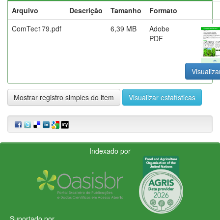
Arquivo
Descrição
Tamanho
Formato
ComTec179.pdf
6,39 MB
Adobe
PDF
Visualiza
Mostrar registro simples do item
Visualizar estatísticas
Indexado por
Suportado por