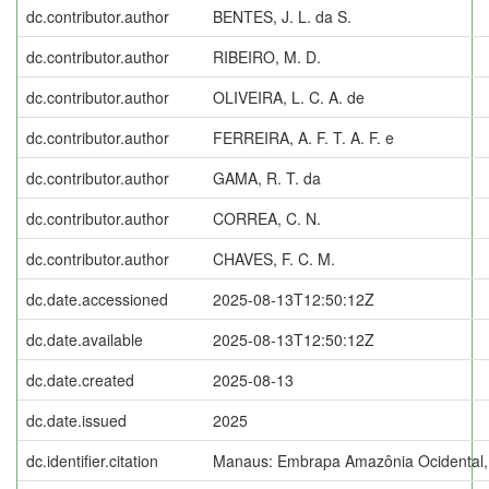
dc.contributor.author
BENTES, J. L. da S.
dc.contributor.author
RIBEIRO, M. D.
dc.contributor.author
OLIVEIRA, L. C. A. de
dc.contributor.author
FERREIRA, A. F. T. A. F. e
dc.contributor.author
GAMA, R. T. da
dc.contributor.author
CORREA, C. N.
dc.contributor.author
CHAVES, F. C. M.
dc.date.accessioned
2025-08-13T12:50:12Z
dc.date.available
2025-08-13T12:50:12Z
dc.date.created
2025-08-13
dc.date.issued
2025
dc.identifier.citation
Manaus: Embrapa Amazônia Ocidental,