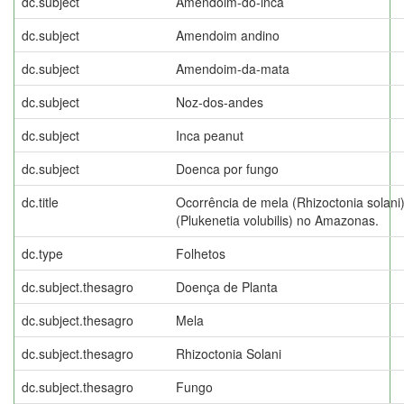
dc.subject
Amendoim-do-inca
dc.subject
Amendoim andino
dc.subject
Amendoim-da-mata
dc.subject
Noz-dos-andes
dc.subject
Inca peanut
dc.subject
Doenca por fungo
dc.title
Ocorrência de mela (Rhizoctonia solan
(Plukenetia volubilis) no Amazonas.
dc.type
Folhetos
dc.subject.thesagro
Doença de Planta
dc.subject.thesagro
Mela
dc.subject.thesagro
Rhizoctonia Solani
dc.subject.thesagro
Fungo