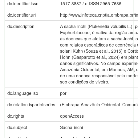
dc.identifier.issn
1517-3887 / e-ISSN 2965-7636
dc.identifier.uri
http://www.infoteca.cnptia.embrapa.br/
dc.description
A sacha-inchi (Plukenetia volubilis L.), 
Euphorbiaceae, é nativa da região ama
às doenças que afetam a sacha-inchi, os
com relatos esporádicos de ocorrência 
solani Kühn (Souza et al., 2015) e Cort
Höhn (Gasparotto et al., 2024) em pla
danos significativos. No campo experi
Amazônia Ocidental, em Manaus, AM, o
de uma doença responsável pela morte
sob condições de viveiro.
dc.language.iso
por
dc.relation.ispartofseries
(Embrapa Amazônia Ocidental. Comunic
dc.rights
openAccess
dc.subject
Sacha-inchi