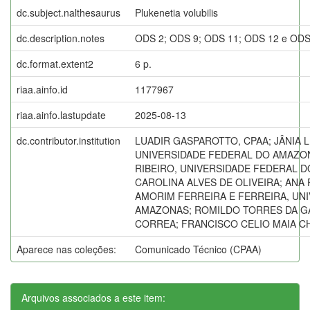
dc.subject.nalthesaurus
Plukenetia volubilis
dc.description.notes
ODS 2; ODS 9; ODS 11; ODS 12 e ODS
dc.format.extent2
6 p.
riaa.ainfo.id
1177967
riaa.ainfo.lastupdate
2025-08-13
dc.contributor.institution
LUADIR GASPAROTTO, CPAA; JÂNIA LÍ
UNIVERSIDADE FEDERAL DO AMAZON
RIBEIRO, UNIVERSIDADE FEDERAL D
CAROLINA ALVES DE OLIVEIRA; ANA
AMORIM FERREIRA E FERREIRA, UN
AMAZONAS; ROMILDO TORRES DA G
CORREA; FRANCISCO CELIO MAIA CH
Aparece nas coleções:
Comunicado Técnico (CPAA)
Arquivos associados a este item: