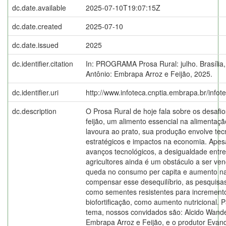
dc.date.available
2025-07-10T19:07:15Z
dc.date.created
2025-07-10
dc.date.issued
2025
dc.identifier.citation
In: PROGRAMA Prosa Rural: julho. Brasília
Antônio: Embrapa Arroz e Feijão, 2025.
dc.identifier.uri
http://www.infoteca.cnptia.embrapa.br/info
dc.description
O Prosa Rural de hoje fala sobre os desafi
feijão, um alimento essencial na alimentaçã
lavoura ao prato, sua produção envolve tec
estratégicos e impactos na economia. Apesar
avanços tecnológicos, a desigualdade entr
agricultores ainda é um obstáculo a ser ve
queda no consumo per capita e aumento na
compensar esse desequilíbrio, as pesquis
como sementes resistentes para increment
biofortificação, como aumento nutricional. 
tema, nossos convidados são: Alcido Wande
Embrapa Arroz e Feijão, e o produtor Evand