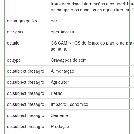
trouxeram ricas informações e compartilha
no campo e os desafios da agricultura famili
dc.language.iso
por
dc.rights
openAccess
dc.title
OS CAMINHOS do feijão: do plantio ao prato 
semana.
dc.type
Gravações de som
dc.subject.thesagro
Alimentação
dc.subject.thesagro
Agricultor
dc.subject.thesagro
Feijão
dc.subject.thesagro
Impacto Econômico
dc.subject.thesagro
Semente
dc.subject.thesagro
Produção