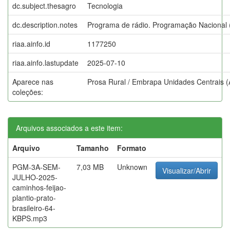
dc.subject.thesagro
Tecnologia
dc.description.notes
Programa de rádio. Programação Nacional (
riaa.ainfo.id
1177250
riaa.ainfo.lastupdate
2025-07-10
Aparece nas
Prosa Rural / Embrapa Unidades Centrais 
coleções:
Arquivos associados a este item:
Arquivo
Tamanho
Formato
PGM-3A-SEM-
7,03 MB
Unknown
Visualizar/Abrir
JULHO-2025-
caminhos-feijao-
plantio-prato-
brasileiro-64-
KBPS.mp3