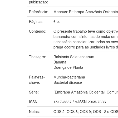
publicação:
Referência:
Manaus: Embrapa Amazônia Ocidental
Páginas:
6 p.
Conteúdo:
O presente trabalho teve como objetivo
bananeira com sintomas do moko em se
necessário conscientizar todos os env
praga ocorre para as unidades livres d
Thesagro:
Ralstonia Solanacearum
Banana
Doença de Planta
Palavras-
Murcha-bacteriana
chave:
Bacterial disease
Série:
(Embrapa Amazônia Ocidental. Comuni
ISSN:
1517-3887 / e-ISSN 2965-7636
Notas:
ODS 2; ODS 8; ODS 9; ODS 12 e ODS