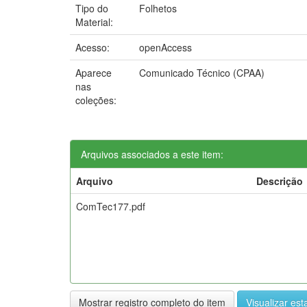
Tipo do
Folhetos
Material:
Acesso:
openAccess
Aparece
Comunicado Técnico (CPAA)
nas
coleções:
Arquivos associados a este item:
Arquivo
Descrição
ComTec177.pdf
Mostrar registro completo do item
Visualizar esta