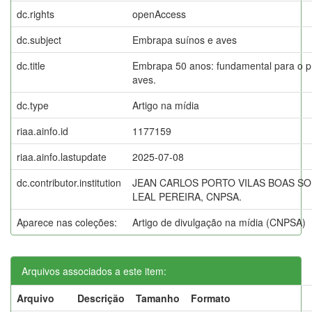
dc.rights
openAccess
dc.subject
Embrapa suínos e aves
dc.title
Embrapa 50 anos: fundamental para o p
aves.
dc.type
Artigo na mídia
riaa.ainfo.id
1177159
riaa.ainfo.lastupdate
2025-07-08
dc.contributor.institution
JEAN CARLOS PORTO VILAS BOAS SO
LEAL PEREIRA, CNPSA.
Aparece nas coleções:
Artigo de divulgação na mídia (CNPSA)
Arquivos associados a este item:
Arquivo
Descrição
Tamanho
Formato