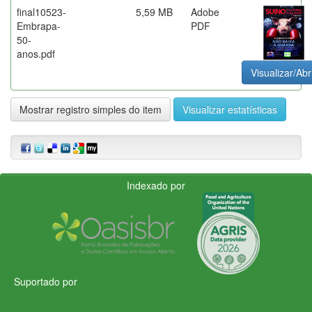
final10523-
5,59 MB
Adobe
Embrapa-
PDF
50-
anos.pdf
Visualizar/Abr
Mostrar registro simples do item
Visualizar estatísticas
Indexado por
Suportado por