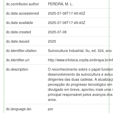
dc.contributor.author
PEREIRA, M. L.
dc.date.accessioned
2025-07-08T17:49:40Z
dc.date.available
2025-07-08T17:49:40Z
dc.date.created
2025-07-08
dc.date.issued
2025
dc.identifier.citation
Suinocultura Industrial, Itu, ed. 324, ano
dc.identifier.uri
http://www.infoteca.cnptia.embrapa.br/i
dc.description
O reconhecimento sobre o papel funda
desenvolvimento da suinocultura e avicu
dirigentes das duas cadeias. A atualiza
percepção do progresso tecnológico em 
divulgado em breve, apontou mais uma
principal responsável pelos avanços dos
anos.
dc.language.iso
por