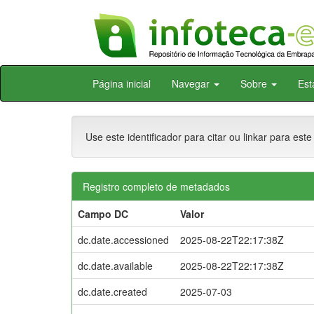
Skip
Página inicial
Navegar
Sobre
Est
navigation
Use este identificador para citar ou linkar para este
Registro completo de metadados
Campo DC
Valor
dc.date.accessioned
2025-08-22T22:17:38Z
dc.date.available
2025-08-22T22:17:38Z
dc.date.created
2025-07-03