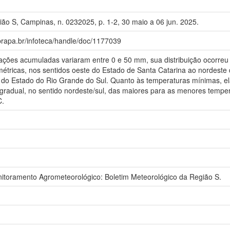
ão S, Campinas, n. 0232025, p. 1-2, 30 maio a 06 jun. 2025.
brapa.br/infoteca/handle/doc/1177039
tações acumuladas variaram entre 0 e 50 mm, sua distribuição ocorreu
métricas, nos sentidos oeste do Estado de Santa Catarina ao nordeste
 do Estado do Rio Grande do Sul. Quanto às temperaturas mínimas, ela
a gradual, no sentido nordeste/sul, das maiores para as menores temp
C.
oramento Agrometeorológico: Boletim Meteorológico da Região S.