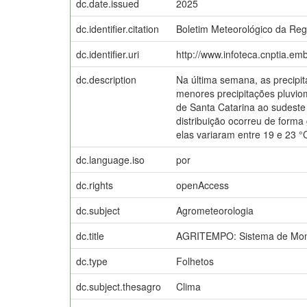
dc.date.issued
2025
dc.identifier.citation
Boletim Meteorológico da Regi
dc.identifier.uri
http://www.infoteca.cnptia.em
dc.description
Na última semana, as precipi
menores precipitações pluvio
de Santa Catarina ao sudeste
distribuição ocorreu de form
elas variaram entre 19 e 23 °
dc.language.iso
por
dc.rights
openAccess
dc.subject
Agrometeorologia
dc.title
AGRITEMPO: Sistema de Monit
dc.type
Folhetos
dc.subject.thesagro
Clima