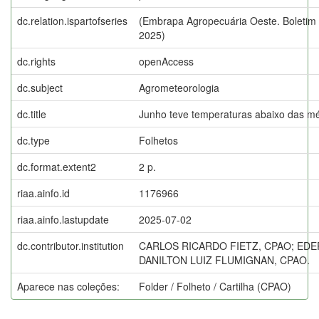
dc.relation.ispartofseries
(Embrapa Agropecuária Oeste. Boletim 
2025)
dc.rights
openAccess
dc.subject
Agrometeorologia
dc.title
Junho teve temperaturas abaixo das mé
dc.type
Folhetos
dc.format.extent2
2 p.
riaa.ainfo.id
1176966
riaa.ainfo.lastupdate
2025-07-02
dc.contributor.institution
CARLOS RICARDO FIETZ, CPAO; ED
DANILTON LUIZ FLUMIGNAN, CPAO.
Aparece nas coleções:
Folder / Folheto / Cartilha (CPAO)