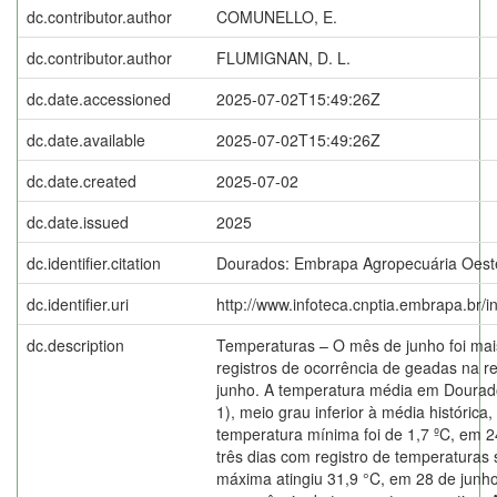
dc.contributor.author
COMUNELLO, E.
dc.contributor.author
FLUMIGNAN, D. L.
dc.date.accessioned
2025-07-02T15:49:26Z
dc.date.available
2025-07-02T15:49:26Z
dc.date.created
2025-07-02
dc.date.issued
2025
dc.identifier.citation
Dourados: Embrapa Agropecuária Oest
dc.identifier.uri
http://www.infoteca.cnptia.embrapa.br/
dc.description
Temperaturas – O mês de junho foi mais
registros de ocorrência de geadas na re
junho. A temperatura média em Dourado
1), meio grau inferior à média histórica
temperatura mínima foi de 1,7 ºC, em 
três dias com registro de temperaturas 
máxima atingiu 31,9 °C, em 28 de junho