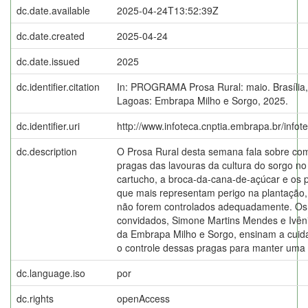
dc.date.available
2025-04-24T13:52:39Z
dc.date.created
2025-04-24
dc.date.issued
2025
dc.identifier.citation
In: PROGRAMA Prosa Rural: maio. Brasília
Lagoas: Embrapa Milho e Sorgo, 2025.
dc.identifier.uri
http://www.infoteca.cnptia.embrapa.br/info
dc.description
O Prosa Rural desta semana fala sobre como
pragas das lavouras da cultura do sorgo no 
cartucho, a broca-da-cana-de-açúcar e os 
que mais representam perigo na plantação, 
não forem controlados adequadamente. Os
convidados, Simone Martins Mendes e Ivêni
da Embrapa Milho e Sorgo, ensinam a cuida
o controle dessas pragas para manter uma 
dc.language.iso
por
dc.rights
openAccess