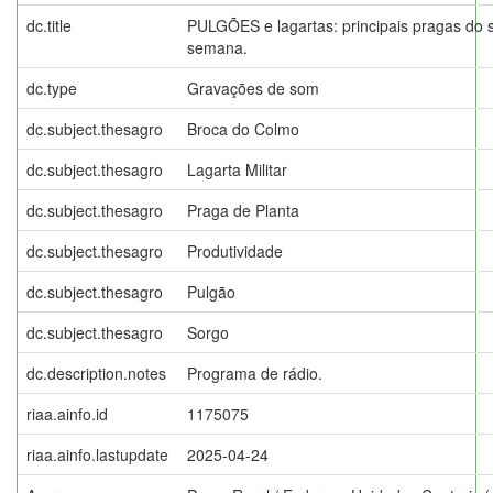
dc.title
PULGÕES e lagartas: principais pragas do 
semana.
dc.type
Gravações de som
dc.subject.thesagro
Broca do Colmo
dc.subject.thesagro
Lagarta Militar
dc.subject.thesagro
Praga de Planta
dc.subject.thesagro
Produtividade
dc.subject.thesagro
Pulgão
dc.subject.thesagro
Sorgo
dc.description.notes
Programa de rádio.
riaa.ainfo.id
1175075
riaa.ainfo.lastupdate
2025-04-24