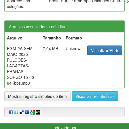
Aparece nas
Prosa Rural / Embrapa Unidades Centrais 
coleções:
Arquivos associados a este item:
Arquivo
Tamanho
Formato
PGM-2A-SEM-
7,04 MB
Unknown
Visualizar/Abrir
MAIO-2025-
PULGOES-
LAGARTAS-
PRAGAS-
SORGO-15-00-
64Kbps.mp3
Mostrar registro simples do item
Visualizar estatísticas
Indexado por