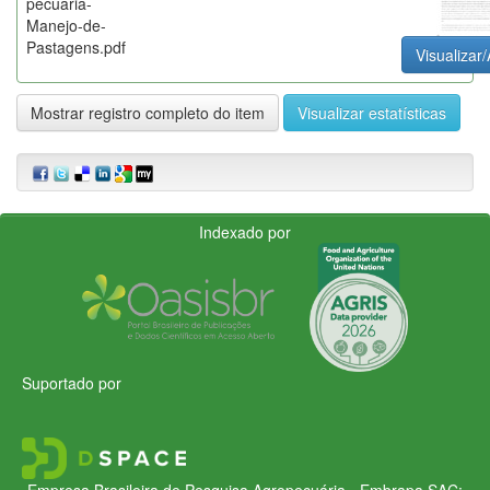
pecuaria-
Manejo-de-
Pastagens.pdf
Visualizar/
Mostrar registro completo do item
Visualizar estatísticas
Indexado por
Suportado por
Empresa Brasileira de Pesquisa Agropecuária - Embrapa
SAC: