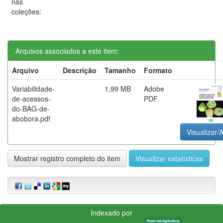
nas
coleções:
Arquivos associados a este item:
Arquivo
Descrição
Tamanho
Formato
Variabilidade-
1,99 MB
Adobe
de-acessos-
PDF
do-BAG-de-
abobora.pdf
Visualizar/A
Mostrar registro completo do item
Visualizar estatísticas
Indexado por