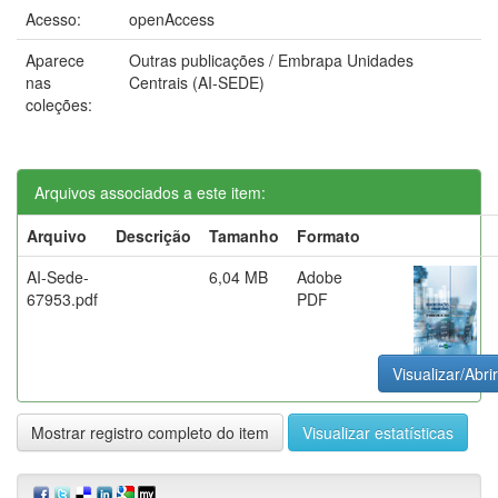
Acesso:
openAccess
Aparece
Outras publicações / Embrapa Unidades
nas
Centrais (AI-SEDE)
coleções:
Arquivos associados a este item:
Arquivo
Descrição
Tamanho
Formato
AI-Sede-
6,04 MB
Adobe
67953.pdf
PDF
Visualizar/Abrir
Mostrar registro completo do item
Visualizar estatísticas