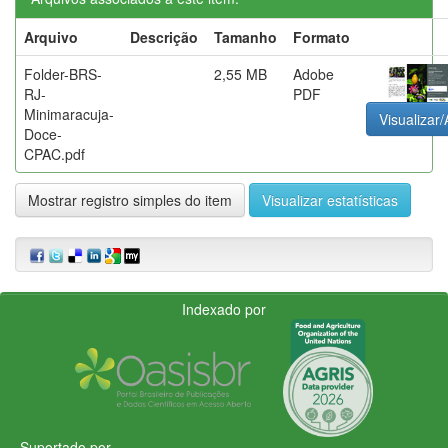
Arquivo
Descrição
Tamanho
Formato
Folder-BRS-
2,55 MB
Adobe
RJ-
PDF
Minimaracuja-
Visualizar/
Doce-
CPAC.pdf
Mostrar registro simples do item
Visualizar estatísticas
Indexado por
Suportado por