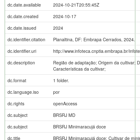
dc.date.available
2024-10-21T20:55:45Z
dc.date.created
2024-10-17
dc.date.issued
2024
dc.identifier.citation
Planaltina, DF: Embrapa Cerrados, 2024.
dc.identifier.uri
http://www.infoteca.cnptia.embrapa.br/info
dc.description
Região de adaptação; Origem da cultivar; D
Características da cultivar;
dc.format
1 folder.
dc.language.iso
por
dc.rights
openAccess
dc.subject
BRSRJ MD
dc.subject
BRSRJ Minimaracujá doce
dc.title
BRSRJ Minimaracujá doce: Cultivar de mini