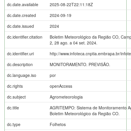
dc.date.available
2025-08-22T22:11:18Z
dc.date.created
2024-09-19
dc.date.issued
2024
dc.identifier.citation
Boletim Meteorológico da Região CO, Campi
2, 28 ago. a 04 set. 2024.
dc.identifier.uri
http://www.infoteca.cnptia.embrapa.br/info
dc.description
MONITORAMENTO. PREVISÃO.
dc.language.iso
por
dc.rights
openAccess
dc.subject
Agrometeorologia
dc.title
AGRITEMPO: Sistema de Monitoramento Ag
Boletim Meteorológico da Região CO.
dc.type
Folhetos