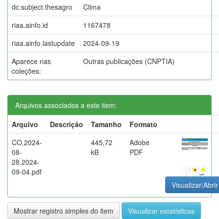
dc.subject.thesagro
Clima
riaa.ainfo.id
1167478
riaa.ainfo.lastupdate
2024-09-19
Aparece nas
Outras publicações (CNPTIA)
coleções:
Arquivos associados a este item:
Arquivo
Descrição
Tamanho
Formato
CO.2024-
445,72
Adobe
08-
kB
PDF
28.2024-
09-04.pdf
Visualizar/Abrir
Mostrar registro simples do item
Visualizar estatísticas