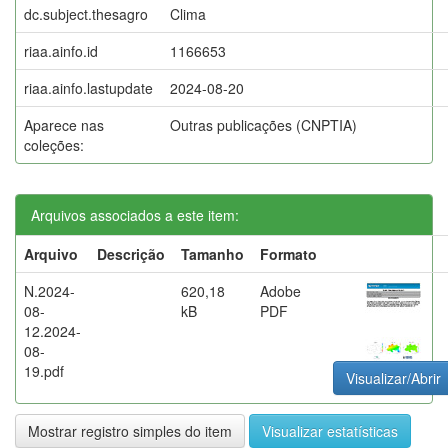
dc.subject.thesagro
Clima
riaa.ainfo.id
1166653
riaa.ainfo.lastupdate
2024-08-20
Aparece nas
Outras publicações (CNPTIA)
coleções:
Arquivos associados a este item:
Arquivo
Descrição
Tamanho
Formato
N.2024-
620,18
Adobe
08-
kB
PDF
12.2024-
08-
19.pdf
Visualizar/Abrir
Mostrar registro simples do item
Visualizar estatísticas