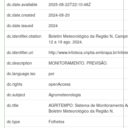
dc.date.available
2025-08-22T22:10:48Z
dc.date.created
2024-08-20
dc.date.issued
2024
dc.identifier.citation
Boletim Meteorológico da Região N, Campin
12 a 19 ago. 2024.
dc.identifier.uri
http://www.infoteca.cnptia.embrapa.br/info
dc.description
MONITORAMENTO. PREVISÃO.
dc.language.iso
por
dc.rights
openAccess
dc.subject
Agrometeorologia
dc.title
AGRITEMPO: Sistema de Monitoramento Ag
Boletim Meteorológico da Região N.
dc.type
Folhetos