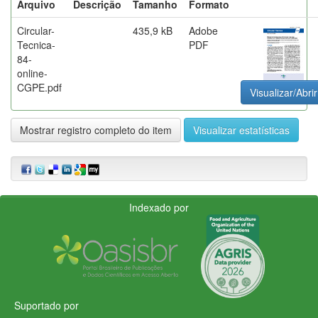
Arquivo
Descrição
Tamanho
Formato
Circular-
435,9 kB
Adobe
Tecnica-
PDF
84-
online-
CGPE.pdf
Visualizar/Abrir
Mostrar registro completo do item
Visualizar estatísticas
Indexado por
Suportado por