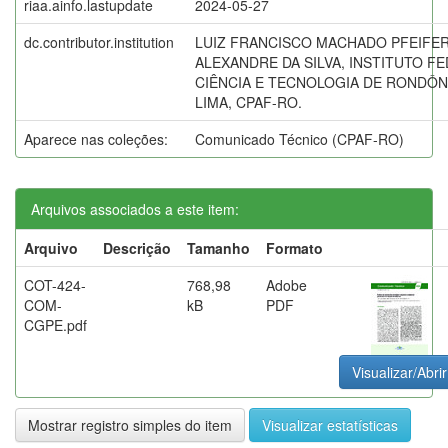
riaa.ainfo.lastupdate
2024-05-27
dc.contributor.institution
LUIZ FRANCISCO MACHADO PFEIFER,
ALEXANDRE DA SILVA, INSTITUTO F
CIÊNCIA E TECNOLOGIA DE RONDÔN
LIMA, CPAF-RO.
Aparece nas coleções:
Comunicado Técnico (CPAF-RO)
Arquivos associados a este item:
Arquivo
Descrição
Tamanho
Formato
COT-424-
768,98
Adobe
COM-
kB
PDF
CGPE.pdf
Visualizar/Abrir
Mostrar registro simples do item
Visualizar estatísticas