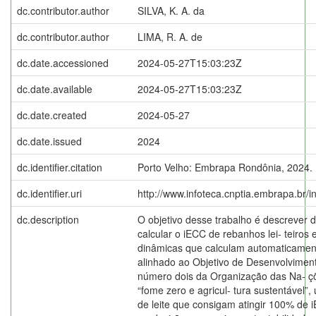
dc.contributor.author
SILVA, K. A. da
dc.contributor.author
LIMA, R. A. de
dc.date.accessioned
2024-05-27T15:03:23Z
dc.date.available
2024-05-27T15:03:23Z
dc.date.created
2024-05-27
dc.date.issued
2024
dc.identifier.citation
Porto Velho: Embrapa Rondônia, 2024.
dc.identifier.uri
http://www.infoteca.cnptia.embrapa.br/
dc.description
O objetivo desse trabalho é descrever
calcular o iECC de rebanhos lei- teiros e
dinâmicas que calculam automaticamen
alinhado ao Objetivo de Desenvolvimen
número dois da Organização das Na- ç
“fome zero e agricul- tura sustentável”
de leite que consigam atingir 100% de