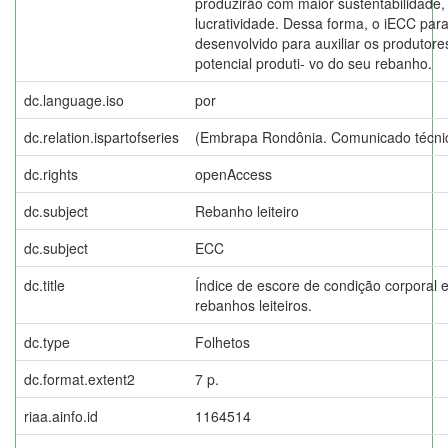
produzirão com maior sustentabilidade,
lucratividade. Dessa forma, o iECC para 
desenvolvido para auxiliar os produtore
potencial produti- vo do seu rebanho.
dc.language.iso
por
dc.relation.ispartofseries
(Embrapa Rondônia. Comunicado técnic
dc.rights
openAccess
dc.subject
Rebanho leiteiro
dc.subject
ECC
dc.title
Índice de escore de condição corporal e
rebanhos leiteiros.
dc.type
Folhetos
dc.format.extent2
7 p.
riaa.ainfo.id
1164514