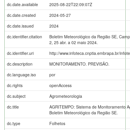
dc.date.available
2025-08-22T22:09:07Z
dc.date.created
2024-05-27
dc.date.issued
2024
dc.identifier.citation
Boletim Meteorológico da Região SE, Campi
2, 25 abr. a 02 maio 2024.
dc.identifier.uri
http://www.infoteca.cnptia.embrapa.br/info
dc.description
MONITORAMENTO. PREVISÃO.
dc.language.iso
por
dc.rights
openAccess
dc.subject
Agrometeorologia
dc.title
AGRITEMPO: Sistema de Monitoramento Ag
Boletim Meteorológico da Região SE.
dc.type
Folhetos