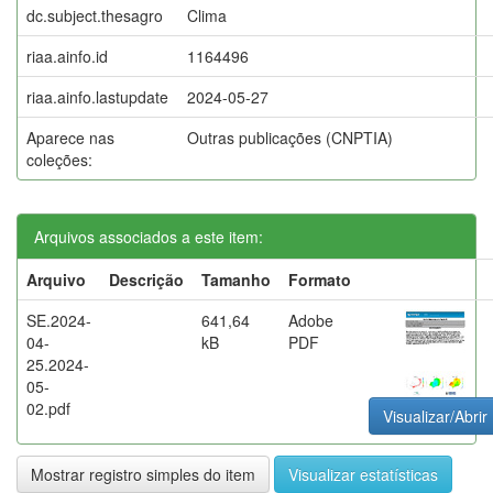
dc.subject.thesagro
Clima
riaa.ainfo.id
1164496
riaa.ainfo.lastupdate
2024-05-27
Aparece nas
Outras publicações (CNPTIA)
coleções:
Arquivos associados a este item:
Arquivo
Descrição
Tamanho
Formato
SE.2024-
641,64
Adobe
04-
kB
PDF
25.2024-
05-
02.pdf
Visualizar/Abrir
Mostrar registro simples do item
Visualizar estatísticas