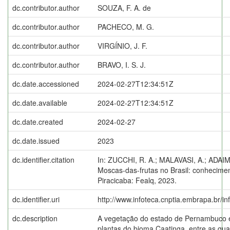
dc.contributor.author
SOUZA, F. A. de
dc.contributor.author
PACHECO, M. G.
dc.contributor.author
VIRGÍNIO, J. F.
dc.contributor.author
BRAVO, I. S. J.
dc.date.accessioned
2024-02-27T12:34:51Z
dc.date.available
2024-02-27T12:34:51Z
dc.date.created
2024-02-27
dc.date.issued
2023
dc.identifier.citation
In: ZUCCHI, R. A.; MALAVASI, A.; ADAIME
Moscas-das-frutas no Brasil: conhecimen
Piracicaba: Fealq, 2023.
dc.identifier.uri
http://www.infoteca.cnptia.embrapa.br/i
dc.description
A vegetação do estado de Pernambuco é
plantas do bioma Caatinga, entre as qua