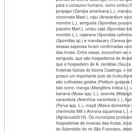
para o consumo humano, como umbu (Sp
jenipapo (Genipa americana L.), maracuj
cincinnata Mast.), caju (Anacardium occi
mombin L.), seriguela (Spondias purpurea
joazeiro Mart.), umbu-cajá (Spondias tu
mombin L.), cajarana (Spondias cythere
(Spondias sp.) e mandacaru (Cereus ja
dessas espécies foram confirmadas co
das-frutas. Entre essas, encontram-se o
seriguela, que são hospedeiros de Anast
que é hospedeiro de A. zenildae (Souza 
fruteiras típicas do bioma Caatinga, o 
possui um importante polo de fruticultur
são cultivadas goiaba (Psidium guajava L.
tais como, manga (Mangifera indica L), uv
banana (Musa spp. L.), acerola (Malpighia
carambola (Averrhoa carambola L.), figo 
(Pyrus spp. L.), maçã (Malus domestica
cherimolia Mill x Annona squamosa L.), 
(AgrianuaI2019). Os municípios produtor
hospedeiras de moscas-das-frutas, local
do Submédio do rio São Francisco, dest