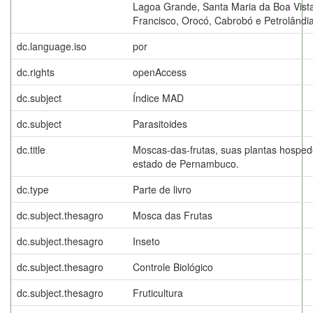
Lagoa Grande, Santa Maria da Boa Vist
Francisco, Orocó, Cabrobó e Petrolândia
dc.language.iso
por
dc.rights
openAccess
dc.subject
Índice MAD
dc.subject
Parasitoides
dc.title
Moscas-das-frutas, suas plantas hospede
estado de Pernambuco.
dc.type
Parte de livro
dc.subject.thesagro
Mosca das Frutas
dc.subject.thesagro
Inseto
dc.subject.thesagro
Controle Biológico
dc.subject.thesagro
Fruticultura