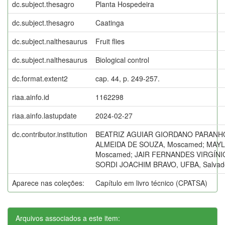
dc.subject.thesagro
Planta Hospedeira
dc.subject.thesagro
Caatinga
dc.subject.nalthesaurus
Fruit flies
dc.subject.nalthesaurus
Biological control
dc.format.extent2
cap. 44, p. 249-257.
riaa.ainfo.id
1162298
riaa.ainfo.lastupdate
2024-02-27
dc.contributor.institution
BEATRIZ AGUIAR GIORDANO PARANHO
ALMEIDA DE SOUZA, Moscamed; MA
Moscamed; JAIR FERNANDES VIRGÍNIO
SORDI JOACHIM BRAVO, UFBA, Salvado
Aparece nas coleções:
Capítulo em livro técnico (CPATSA)
Arquivos associados a este item: