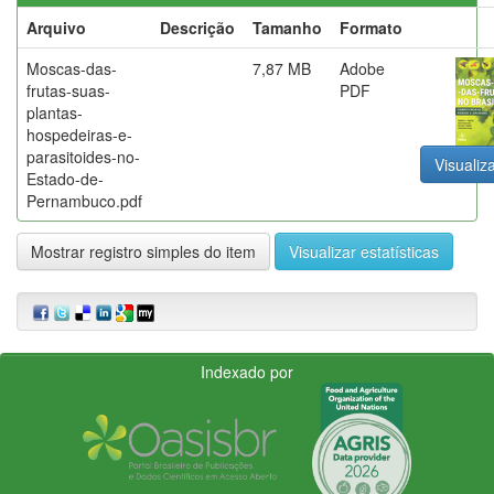
Arquivo
Descrição
Tamanho
Formato
Moscas-das-
7,87 MB
Adobe
frutas-suas-
PDF
plantas-
hospedeiras-e-
parasitoides-no-
Visualiza
Estado-de-
Pernambuco.pdf
Mostrar registro simples do item
Visualizar estatísticas
Indexado por