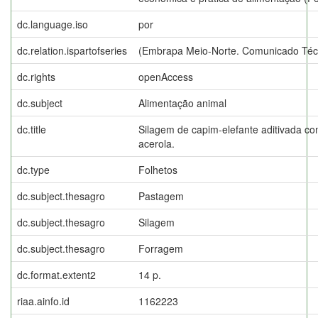
dc.language.iso
por
dc.relation.ispartofseries
(Embrapa Meio-Norte. Comunicado Técn
dc.rights
openAccess
dc.subject
Alimentação animal
dc.title
Silagem de capim-elefante aditivada co
acerola.
dc.type
Folhetos
dc.subject.thesagro
Pastagem
dc.subject.thesagro
Silagem
dc.subject.thesagro
Forragem
dc.format.extent2
14 p.
riaa.ainfo.id
1162223