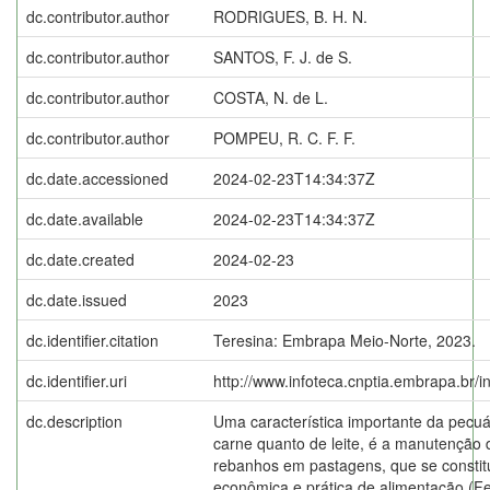
dc.contributor.author
RODRIGUES, B. H. N.
dc.contributor.author
SANTOS, F. J. de S.
dc.contributor.author
COSTA, N. de L.
dc.contributor.author
POMPEU, R. C. F. F.
dc.date.accessioned
2024-02-23T14:34:37Z
dc.date.available
2024-02-23T14:34:37Z
dc.date.created
2024-02-23
dc.date.issued
2023
dc.identifier.citation
Teresina: Embrapa Meio-Norte, 2023.
dc.identifier.uri
http://www.infoteca.cnptia.embrapa.br/
dc.description
Uma característica importante da pecuári
carne quanto de leite, é a manutenção 
rebanhos em pastagens, que se constit
econômica e prática de alimentação (Fer