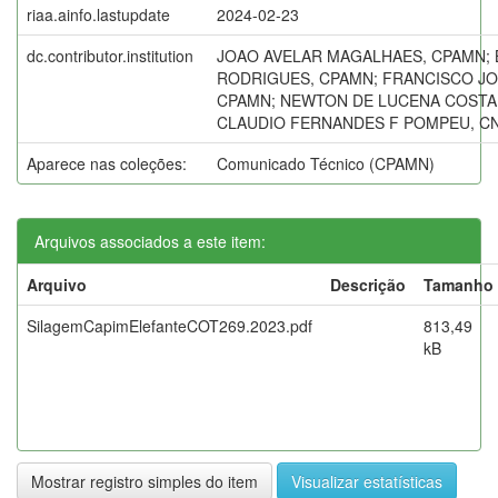
riaa.ainfo.lastupdate
2024-02-23
dc.contributor.institution
JOAO AVELAR MAGALHAES, CPAMN;
RODRIGUES, CPAMN; FRANCISCO JO
CPAMN; NEWTON DE LUCENA COSTA
CLAUDIO FERNANDES F POMPEU, C
Aparece nas coleções:
Comunicado Técnico (CPAMN)
Arquivos associados a este item:
Arquivo
Descrição
Tamanho
SilagemCapimElefanteCOT269.2023.pdf
813,49
kB
Mostrar registro simples do item
Visualizar estatísticas