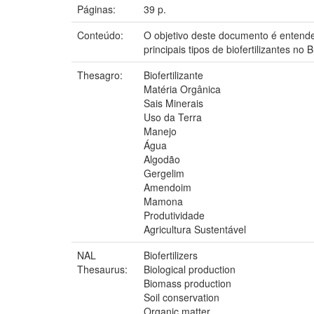
Páginas:
39 p.
Conteúdo:
O objetivo deste documento é entender
principais tipos de biofertilizantes n
Thesagro:
Biofertilizante
Matéria Orgânica
Sais Minerais
Uso da Terra
Manejo
Água
Algodão
Gergelim
Amendoim
Mamona
Produtividade
Agricultura Sustentável
NAL
Biofertilizers
Thesaurus:
Biological production
Biomass production
Soil conservation
Organic matter