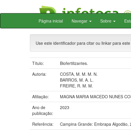
Skip
Página inicial
Navegar
Sobre
Est
navigation
Use este identificador para citar ou linkar para este
Título:
Biofertilizantes.
Autoria:
COSTA, M. M. M. N.
BARROS, M. A. L.
FREIRE, R. M. M.
Afiliação:
MAGNA MARIA MACEDO NUNES COST
Ano de
2023
publicação:
Referência:
Campina Grande: Embrapa Algodão, 