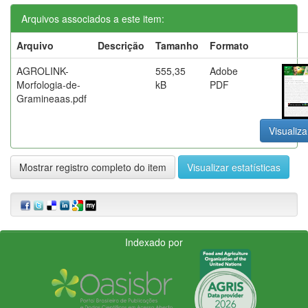
Arquivos associados a este item:
Arquivo
Descrição
Tamanho
Formato
AGROLINK-
555,35
Adobe
Morfologia-de-
kB
PDF
Gramineaas.pdf
Visualiza
Mostrar registro completo do item
Visualizar estatísticas
Indexado por