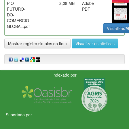
P-O-
2,08 MB
Adobe
FUTURO-
PDF
DO-
COMERCIO-
GLOBAL.pdf
Visualizar/A
Mostrar registro simples do item
Visualizar estatísticas
Indexado por
Suportado por