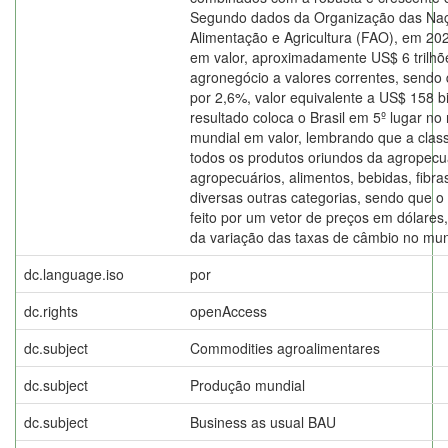
Segundo dados da Organização das Naç
Alimentação e Agricultura (FAO), em 20
em valor, aproximadamente US$ 6 trilh
agronegócio a valores correntes, sendo 
por 2,6%, valor equivalente a US$ 158 bi
resultado coloca o Brasil em 5º lugar no
mundial em valor, lembrando que a clas
todos os produtos oriundos da agropecu
agropecuários, alimentos, bebidas, fibra
diversas outras categorias, sendo que o
feito por um vetor de preços em dólares
da variação das taxas de câmbio no mu
dc.language.iso
por
dc.rights
openAccess
dc.subject
Commodities agroalimentares
dc.subject
Produção mundial
dc.subject
Business as usual BAU