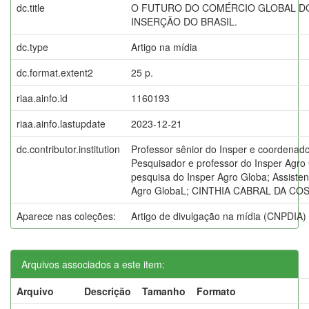
dc.title
O FUTURO DO COMÉRCIO GLOBAL D
INSERÇÃO DO BRASIL.
dc.type
Artigo na mídia
dc.format.extent2
25 p.
riaa.ainfo.id
1160193
riaa.ainfo.lastupdate
2023-12-21
dc.contributor.institution
Professor sênior do Insper e coordenado
Pesquisador e professor do Insper Agro 
pesquisa do Insper Agro Globa; Assisten
Agro GlobaL; CINTHIA CABRAL DA COS
Aparece nas coleções:
Artigo de divulgação na mídia (CNPDIA)
Arquivos associados a este item:
Arquivo
Descrição
Tamanho
Formato