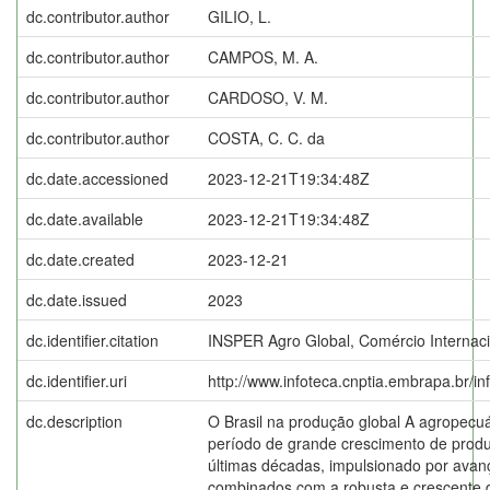
dc.contributor.author
GILIO, L.
dc.contributor.author
CAMPOS, M. A.
dc.contributor.author
CARDOSO, V. M.
dc.contributor.author
COSTA, C. C. da
dc.date.accessioned
2023-12-21T19:34:48Z
dc.date.available
2023-12-21T19:34:48Z
dc.date.created
2023-12-21
dc.date.issued
2023
dc.identifier.citation
INSPER Agro Global, Comércio Internaci
dc.identifier.uri
http://www.infoteca.cnptia.embrapa.br/i
dc.description
O Brasil na produção global A agropecuá
período de grande crescimento de produ
últimas décadas, impulsionado por avan
combinados com a robusta e crescente 