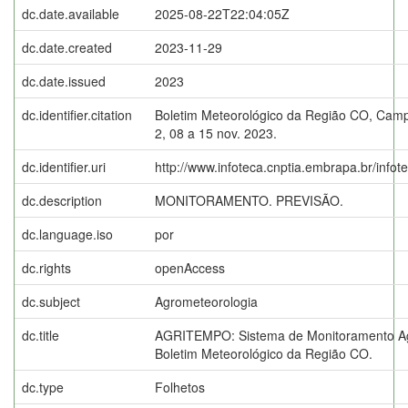
dc.date.available
2025-08-22T22:04:05Z
dc.date.created
2023-11-29
dc.date.issued
2023
dc.identifier.citation
Boletim Meteorológico da Região CO, Campi
2, 08 a 15 nov. 2023.
dc.identifier.uri
http://www.infoteca.cnptia.embrapa.br/info
dc.description
MONITORAMENTO. PREVISÃO.
dc.language.iso
por
dc.rights
openAccess
dc.subject
Agrometeorologia
dc.title
AGRITEMPO: Sistema de Monitoramento Ag
Boletim Meteorológico da Região CO.
dc.type
Folhetos