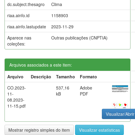
dc.subject.thesagro
Clima
riaa.ainfo.id
1158903
riaa.ainfo.lastupdate
2023-11-29
Aparece nas
Outras publicações (CNPTIA)
coleções:
Arquivos associados a este item:
Arquivo
Descrição
Tamanho
Formato
CO.2023-
537,16
Adobe
11-
kB
PDF
08.2023-
11-15.pdf
Visualizar/Abrir
Mostrar registro simples do item
Visualizar estatísticas