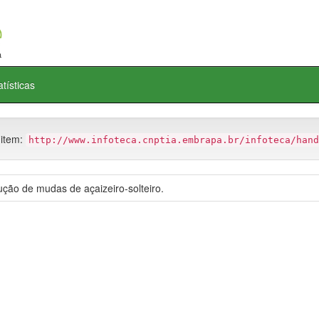
atísticas
 item:
http://www.infoteca.cnptia.embrapa.br/infoteca/hand
ão de mudas de açaizeiro-solteiro.