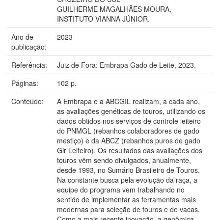
GUILHERME MAGALHÃES MOURA,
INSTITUTO VIANNA JÚNIOR.
Ano de
2023
publicação:
Referência:
Juiz de Fora: Embrapa Gado de Leite, 2023.
Páginas:
102 p.
Conteúdo:
A Embrapa e a ABCGIL realizam, a cada ano,
as avaliações genéticas de touros, utilizando os
dados obtidos nos serviços de controle leiteiro
do PNMGL (rebanhos colaboradores de gado
mestiço) e da ABCZ (rebanhos puros de gado
Gir Leiteiro). Os resultados das avaliações dos
touros vêm sendo divulgados, anualmente,
desde 1993, no Sumário Brasileiro de Touros.
Na constante busca pela evolução da raça, a
equipe do programa vem trabalhando no
sentido de implementar as ferramentas mais
modernas para seleção de touros e de vacas.
Como a mais recente inovação, a genômica