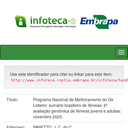
Skip
navigation
Use este identificador para citar ou linkar para este item:
http://www.infoteca.cnptia.embrapa.br/infoteca/hand
Título:
Programa Nacional de Melhoramento do Gir
Leiteiro: sumário brasileiro de fêmeas: 6ª
avaliação genômica de fêmeas jovens e adultas:
novembro 2023.
Editor(es):
PANETTO, J. C. do C.