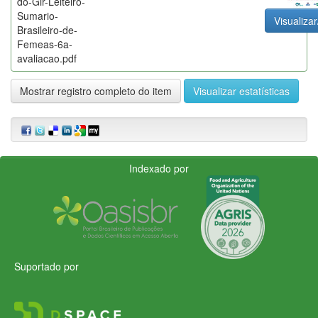
do-Gir-Leiteiro-
Sumario-
Visualizar
Brasileiro-de-
Femeas-6a-
avaliacao.pdf
Mostrar registro completo do item
Visualizar estatísticas
Indexado por
Suportado por