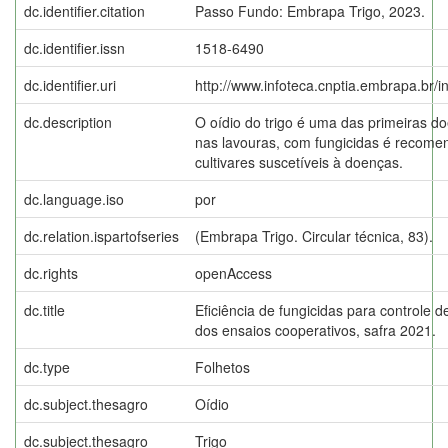
dc.identifier.citation
Passo Fundo: Embrapa Trigo, 2023.
dc.identifier.issn
1518-6490
dc.identifier.uri
http://www.infoteca.cnptia.embrapa.br/
dc.description
O oídio do trigo é uma das primeiras do
nas lavouras, com fungicidas é recome
cultivares suscetíveis à doenças.
dc.language.iso
por
dc.relation.ispartofseries
(Embrapa Trigo. Circular técnica, 83).
dc.rights
openAccess
dc.title
Eficiência de fungicidas para controle de
dos ensaios cooperativos, safra 2021.
dc.type
Folhetos
dc.subject.thesagro
Oídio
dc.subject.thesagro
Trigo