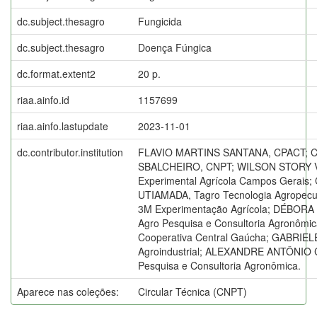
dc.subject.thesagro
Fungicida
dc.subject.thesagro
Doença Fúngica
dc.format.extent2
20 p.
riaa.ainfo.id
1157699
riaa.ainfo.lastupdate
2023-11-01
dc.contributor.institution
FLAVIO MARTINS SANTANA, CPACT; C
SBALCHEIRO, CNPT; WILSON STORY 
Experimental Agrícola Campos Gerais
UTIAMADA, Tagro Tecnologia Agropec
3M Experimentação Agrícola; DÉBO
Agro Pesquisa e Consultoria Agronôm
Cooperativa Central Gaúcha; GABRIE
Agroindustrial; ALEXANDRE ANTÔNIO 
Pesquisa e Consultoria Agronômica.
Aparece nas coleções:
Circular Técnica (CNPT)